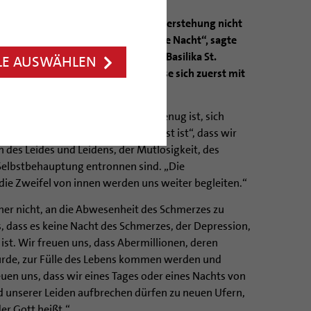
hne das Kreuz nicht denkbar, die Auferstehung nicht
rnacht alles andere als eine idyllische Nacht“, sagte
 Predigt zur Osternacht 2012 in der Basilika St.
LE AUSWÄHLEN
chend erlebe und mitbegehe, müsse sich zuerst mit
n nur mitvollziehen, „wer mutig genug ist, sich
die Gott durchlitt, auch in uns selbst ist“, dass wir
 des Leides und Leidens, der Mutlosigkeit, des
Selbstbehauptung entronnen sind. „Die
e Zweifel von innen werden uns weiter begleiten.“
her nicht, an die Abwesenheit des Schmerzes zu
, dass es keine Nacht des Schmerzes, der Depression,
 ist. Wir freuen uns, dass Abermillionen, deren
wurde, zur Fülle des Lebens kommen werden und
en uns, dass wir eines Tages oder eines Nachts von
d unserer Leiden aufbrechen dürfen zu neuen Ufern,
der Gott heißt.“