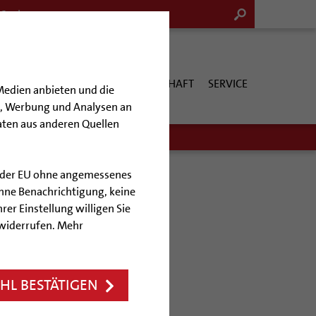
G & KULTUR
KIRCHE & GESELLSCHAFT
SERVICE
Medien anbieten und die
en, Werbung und Analysen an
aten aus anderen Quellen
lb der EU ohne angemessenes
hne Benachrichtigung, keine
rer Einstellung willigen Sie
 widerrufen. Mehr
Freude und Trauer
L BESTÄTIGEN