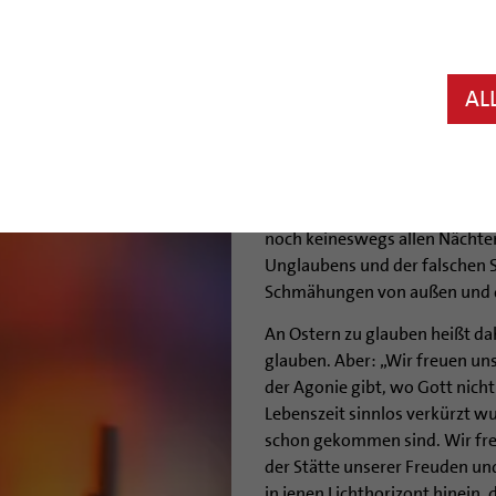
Hildesheim (bph) Ostern ist o
ohne das Leid. „So ist die Oste
Bischof Norbert Trelle in seiner
AL
Godehard. Wer diese Nacht wa
dem Dunkel konfrontieren.
Ostern kann nach Trelles Worte
einzugestehen, dass die Nacht, 
noch keineswegs allen Nächten
Unglaubens und der falschen 
Schmähungen von außen und di
An Ostern zu glauben heißt da
glauben. Aber: „Wir freuen uns
der Agonie gibt, wo Gott nicht
Lebenszeit sinnlos verkürzt 
schon gekommen sind. Wir freu
der Stätte unserer Freuden un
in jenen Lichthorizont hinein, 