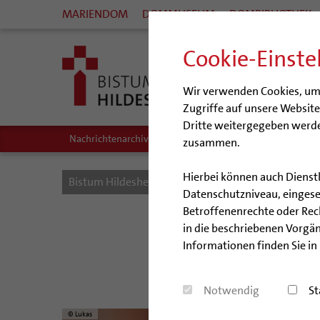
MARIENDOM
DOMMUSEUM
DOMBIBLIOTHEK
Cookie-Einste
Wir verwenden Cookies, um I
Zugriffe auf unsere Websit
Dritte weitergegeben werde
Nachrichtenarchiv
Audio/Podcasts
zusammen.
Hierbei können auch Dienst
Bistum Hildesheim
Bistum
Nachrichten
Datenschutzniveau, eingeset
Betroffenenrechte oder Recht
in die beschriebenen Vorgän
Informationen finden Sie in
Bischof Norbert 
Notwendig
St
© Lukas