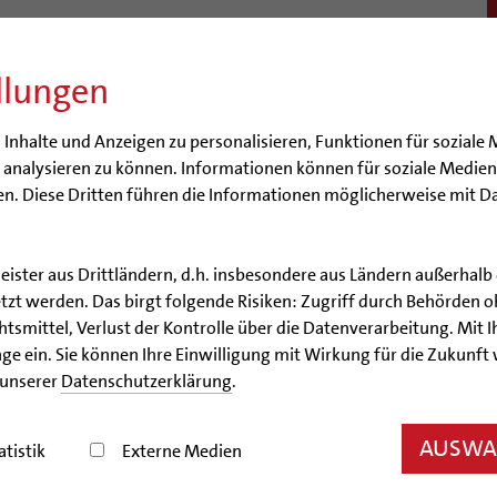
llungen
BISTUM
SEELSORGE
BERATUNG & HILFE
BILDUN
nhalte und Anzeigen zu personalisieren, Funktionen für soziale 
e analysieren zu können. Informationen können für soziale Medi
n. Diese Dritten führen die Informationen möglicherweise mit D
leister aus Drittländern, d.h. insbesondere aus Ländern außerha
Artikel
zt werden. Das birgt folgende Risiken: Zugriff durch Behörden o
smittel, Verlust der Kontrolle über die Datenverarbeitung. Mit Ih
Keine idyllische Nacht
ge ein. Sie können Ihre Einwilligung mit Wirkung für die Zukunft
 unserer
Datenschutzerklärung
.
Trelle erinnert zu Ostern an den Zusammenhang von 
AUSWAH
atistik
Externe Medien
07.04.2012