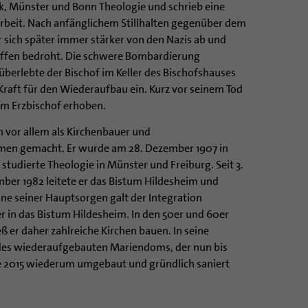
k, Münster und Bonn Theologie und schrieb eine
rbeit. Nach anfänglichem Stillhalten gegenüber dem
 sich später immer stärker von den Nazis ab und
 offen bedroht. Die schwere Bombardierung
überlebte der Bischof im Keller des Bischofshauses
Kraft für den Wiederaufbau ein. Kurz vor seinem Tod
zum Erzbischof erhoben.
h vor allem als Kirchenbauer und
men gemacht. Er wurde am 28. Dezember 1907 in
studierte Theologie in Münster und Freiburg. Seit 3.
mber 1982 leitete er das Bistum Hildesheim und
ine seiner Hauptsorgen galt der Integration
r in das Bistum Hildesheim. In den 50er und 60er
eß er daher zahlreiche Kirchen bauen. In seine
 des wiederaufgebauten Mariendoms, der nun bis
 2015 wiederum umgebaut und gründlich saniert