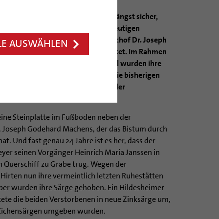
n der Bistumsgeschichte haben sie längst sicher,
m jedoch mussten sie räumen: Am heutigen
 hat das Bistum Hildesheim Erzbischof Dr. Joseph
LE AUSWÄHLEN
f Heinrich Maria Janssen umgebettet. Im Rahmen
of Norbert Trelle und dem Domkapitel wurden ihre
chofsgruft im Mittelschiff verlegt. Die bisherigen
rschiff des Doms mussten im Zuge der
rden.
leine Steinplatte im Fußboden neben der
r. Joseph Godehard Machens, der das Bistum durch
at. Und fast genau 24 Jahre ist es her, dass der
eyer seinen Vorgänger Heinrich Maria Janssen in
en Querschiff zu Grabe trug. Wegen der
irten nun ihre vermeintlich letzten Ruhestätten
ober wurden ihre Särge gehoben. Ein Hildesheimer
te die beiden Verstorbenen in neue Zinksärge um,
 Eichensärgen umgeben wurden.