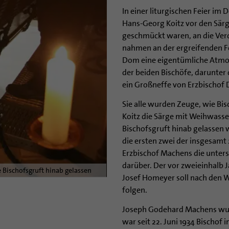
In einer liturgischen Feier i
Hans-Georg Koitz vor den Sär
geschmückt waren, an die Verd
nahmen an der ergreifenden Fei
Dom eine eigentümliche Atm
der beiden Bischöfe, darunter
ein Großneffe von Erzbischof
Sie alle wurden Zeuge, wie Bi
Koitz die Särge mit Weihwasser
Bischofsgruft hinab gelassen
die ersten zwei der insgesamt
Erzbischof Machens die unters
darüber. Der vor zweieinhalb 
 Bischofsgruft hinab gelassen
Josef Homeyer soll nach den 
folgen.
Joseph Godehard Machens wur
war seit 22. Juni 1934 Bischof 