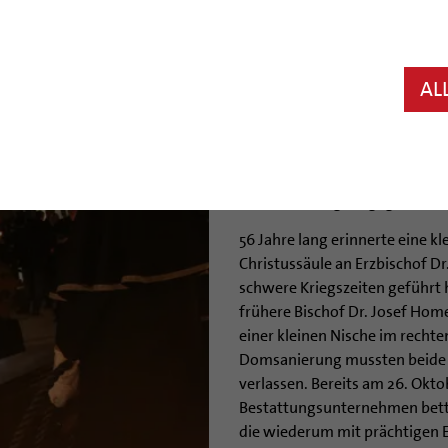
Hildesheim (bph) Einen Platz i
ihren bisherigen Platz im Do
Mittwochabend, 14. November,
AL
Godehard Machens und Bischo
einer kleinen Feier mit Bisch
Särge als erste in die neue Bis
Grabstellen im südlichen Que
Domsanierung aufgegeben we
56 Jahre lang erinnerte eine k
Christussäule an Erzbischof D
schwere Kriegszeiten geführt h
frühere Bischof Dr. Josef Hom
einer kleinen Nische im recht
Domsanierung mussten beide H
verlassen. Bereits am 26. Okt
Bestattungsunternehmen bette
die wiederum mit prächtigen