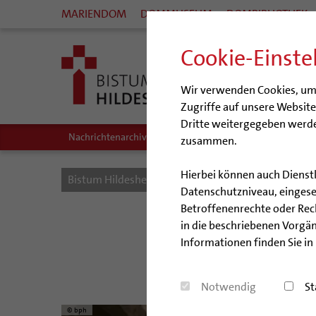
MARIENDOM
DOMMUSEUM
DOMBIBLIOTHEK
Cookie-Einste
Wir verwenden Cookies, um I
Zugriffe auf unsere Websit
Dritte weitergegeben werde
Nachrichtenarchiv
Audio/Podcasts
zusammen.
Hierbei können auch Dienst
Bistum Hildesheim
Bistum
Nachrichten
Datenschutzniveau, eingeset
Betroffenenrechte oder Recht
in die beschriebenen Vorgän
Informationen finden Sie in
Bischöfe Dr. Jos
Notwendig
St
© bph