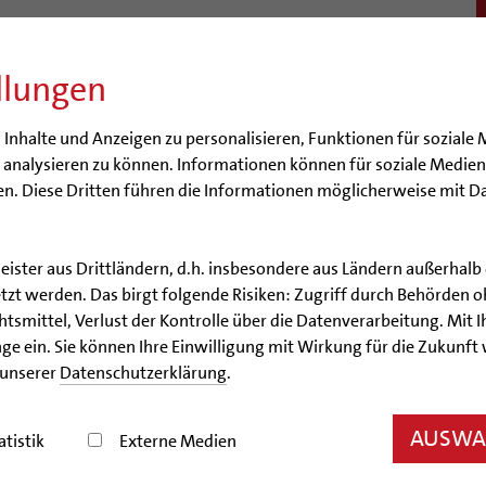
llungen
BISTUM
SEELSORGE
BERATUNG & HILFE
BILDUN
nhalte und Anzeigen zu personalisieren, Funktionen für soziale 
e analysieren zu können. Informationen können für soziale Medi
n. Diese Dritten führen die Informationen möglicherweise mit D
leister aus Drittländern, d.h. insbesondere aus Ländern außerha
Artikel
zt werden. Das birgt folgende Risiken: Zugriff durch Behörden o
smittel, Verlust der Kontrolle über die Datenverarbeitung. Mit Ih
Neue Grablege
ge ein. Sie können Ihre Einwilligung mit Wirkung für die Zukunft
 unserer
Datenschutzerklärung
.
eph Godehard Machens und Heinrich Maria Janssen 
AUSWAH
atistik
Externe Medien
14.11.2012