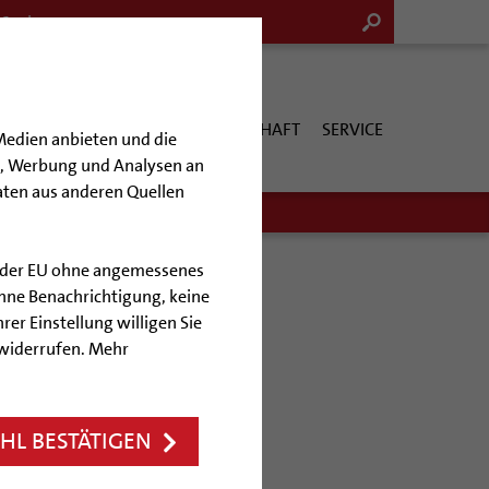
G & KULTUR
KIRCHE & GESELLSCHAFT
SERVICE
Medien anbieten und die
en, Werbung und Analysen an
aten aus anderen Quellen
lb der EU ohne angemessenes
hne Benachrichtigung, keine
rer Einstellung willigen Sie
 widerrufen. Mehr
wurden umgebettet
L BESTÄTIGEN