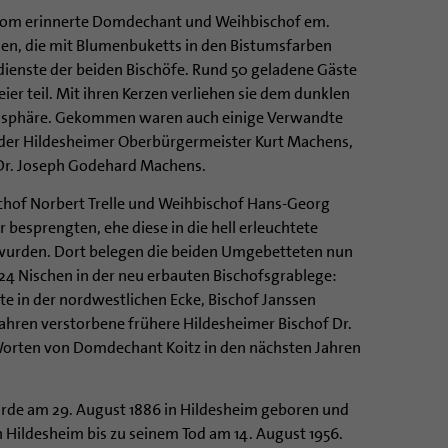
m Dom erinnerte Domdechant und Weihbischof em.
gen, die mit Blumenbuketts in den Bistumsfarben
ienste der beiden Bischöfe. Rund 50 geladene Gäste
er teil. Mit ihren Kerzen verliehen sie dem dunklen
osphäre. Gekommen waren auch einige Verwandte
 der Hildesheimer Oberbürgermeister Kurt Machens,
 Dr. Joseph Godehard Machens.
schof Norbert Trelle und Weihbischof Hans-Georg
 besprengten, ehe diese in die hell erleuchtete
 wurden. Dort belegen die beiden Umgebetteten nun
 24 Nischen in der neu erbauten Bischofsgrablege:
te in der nordwestlichen Ecke, Bischof Janssen
Jahren verstorbene frühere Hildesheimer Bischof Dr.
Worten von Domdechant Koitz in den nächsten Jahren
de am 29. August 1886 in Hildesheim geboren und
in Hildesheim bis zu seinem Tod am 14. August 1956.