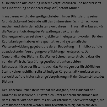
Supervision
ausreichende Absicherung unserer Verpflichtungen und andererseits
Ehe - Familie - Geschlechtergerechtigkeit
Veranstaltungen
die Finanzierung besonderer Projekte“, betont Müller.
Coaching
Kategoriale und Diakonale Seelsorge
Aufbrüche in der Kirche
Transparenz wird dabei großgeschrieben. In der Bilanzierung seiner
Notfall
Grundstücke und Gebäude will das Bistum einen Schritt nach vorn
Ehrenamtliche
Polizei- und Feuerwehr
machen und sie in den nächsten zwei Jahren im Haushalt erfassen. Für
KirchenZeitung online
die Weiterentwicklung der Verwaltungsstrukturen der
Schule
Verwaltungsbeauftragte / Verwaltungsleitungen in
Kirchengemeinden sei eine Projektleiterin eingestellt worden. Bei den
Gefängnisseelsorge
Pfarrgemeinden
Kapitalanlagen habe es eine qualitative und systematische
Segensorte
Weiterentwicklung gegeben, die deren Bedeutung im Hinblick auf die
abzudeckenden Versorgungsverpflichtungen entspreche. Der
Generalvikar des Bistums, Dr. Werner Schreer, unterstreicht, dass die
von der Wirtschaftsprüfungsgesellschaft untersuchten
Jahresabschlüsse des Bistums auch das Vermögen des Bischöflichen
Stuhls - einer rechtlich selbstständigen Körperschaft - umfassen und
verweist auf die historisch enge Verquickung mit der Gesamtbilanz des
Bistums.
Der Diözesankirchensteuerrat hat die Aufgabe, den Haushalt der
Diözese zu beschließen. Er setzt sich unter anderem zusammen aus
dem Generalvikar des Bistums als Vorsitzendem, Sachverständigen, die
vom Bischof berufen werden, und gewählten Mitgliedern aus den