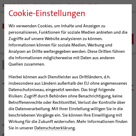
MARIENDOM
DOMMUSEUM
DOMBIBLIOTHEK
Cookie-Einstellungen
Wir verwenden Cookies, um Inhalte und Anzeigen zu
personalisieren, Funktionen für soziale Medien anbieten und die
Zugriffe auf unsere Website analysieren zu können.
Informationen können für soziale Medien, Werbung und
Analysen an Dritte weitergegeben werden. Diese Dritten führen
BISTUM
die Informationen möglicherweise mit Daten aus anderen
Quellen zusammen.
Bistum Hildesheim
Bistum
Nachrichten
Artikel
Bischöfe
Organisation
Bischof Dr. Heiner Wilmer SCJ
Hierbei können auch Dienstleister aus Drittländern, d.h.
Pfarrgemeinden
Weihbischof Dr. Martin Marahrens
Generalvikariat
Transparenz und Kontinuität
insbesondere aus Ländern außerhalb der EU ohne angemessenes
Datenschutzniveau, eingesetzt werden. Das birgt folgende
Hildesheimer Dom
Bischof em. Norbert Trelle
Gremien
Risiken: Zugriff durch Behörden ohne Benachrichtigung, keine
Wallfahrten | Pilgern
Weihbischof em. Bongartz
Diözesangericht
Virtueller Rundgang durch den Dom
Diözesankirchensteuerrat im Bistum Hildesheim
Betroffenenrechte oder Rechtsmittel, Verlust der Kontrolle über
beschließt den Wirtschaftsplan 2014
Veranstaltungen
Weihbischof em. Schwerdtfeger
Gemeindegremien
Tausendjähriger Rosenstock
Termine Wallfahrten und Pilgern
die Datenverarbeitung. Mit Ihrer Einstellung willigen Sie in die
beschriebenen Vorgänge ein. Sie können Ihre Einwilligung mit
Strategieprozess
Weihbischof em. Koitz
Die Hildesheimer Dommusik
Jakobswege im Bistum Hildesheim
Wirkung für die Zukunft widerrufen. Mehr Informationen finden
17.11.2013
Jugend
Bischof em. Dr. Wüstenberg
Sie in unserer
Datenschutzerklärung
.
Geschichte des Bistums
Sedisvakanz
Newsletter für Ministrantinnen und Ministranten
Das Bistum Hildesheim befindet sich weiterhin auf dem Weg der