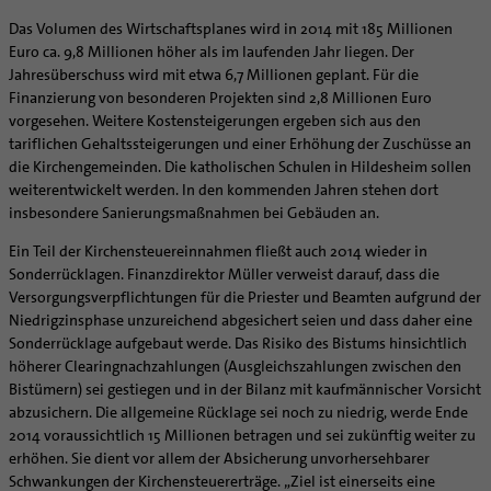
Caritas
Beratungsstellen
Angebote
Bistumsarchiv
Schulpastoral
Lebensende
Katholisch heiraten
Weltkirche
Das Volumen des Wirtschaftsplanes wird in 2014 mit 185 Millionen
Bischöfliche Stiftung Gemeinsam für das Leben
Materialien
Abenteuer Glaube
Katholische Akademie des Bistums Hildesheim
Hochschulpastoral
Projekte
Euro ca. 9,8 Millionen höher als im laufenden Jahr liegen. Der
Spiritualität
Hirtenwort: Ehe & Familie
Patientenverfügung
Bolivienpartnerschaft
Bolivienpartnerschaft
Unterstützung für Pfarreien und Einrichtungen
Aktuelles
Jahresüberschuss wird mit etwa 6,7 Millionen geplant. Für die
LÜCHTENHOF
Religionsunterricht
Bestände
Stärkung der Demokratie | Einsatz gegen Diskriminierung
Seelsorgefelder
Wissenswertes zur Hochzeit
Wo ist der richtige Platz zum Sterben?
Exerzitien
Internationale Freiwilligendienste
Projektförderung
Bolivienkommission
Finanzierung von besonderen Projekten sind 2,8 Millionen Euro
Prävention
Altersvorsorge und Ruhestand
Familienbildungsstätten
Service
Buchreihen
Begleitung und Vernetzung
Ideen für die Hochzeitsfeier
Hospiz-Seelsorge
Kontemplation
Frauen
Katholische Büros
Internationale Freiwilligendienste
Café Bolivia
Aktuelles
vorgesehen. Weitere Kostensteigerungen ergeben sich aus den
Fortbildungen
Arbeitshilfen
Katholische Erwachsenenbildung
Stellenanzeigen
Gemeindeservice
tariflichen Gehaltssteigerungen und einer Erhöhung der Zuschüsse an
Berufe in der Kirche
Trausprüche aus der Bibel
Auszeit
Männer
Team
Schöpfungsgerecht 2035
Aus dem Bistum in die Welt
Beratung Direktpartnerschaften
Rückkehrenden-Engagement (ehemalige Freiwillige)
Stellenangebote
Bistumsatlas
die Kirchengemeinden. Die katholischen Schulen in Hildesheim sollen
Forschungsinstitut für Philosophie Hannover
Digitaler Lesesaal
Orden | Gemeinschaften
Hochzeits-Symbole
Geistliche Begleitung
Queersensible Seelsorge
Newsletter
Raum für Vielfalt
Infobrief Weltkirche
Finanzielle Förderung der Bolivienpartnerschaft
Outgoing
Wir machen Kirche - schöpfungsgerecht
weiterentwickelt werden. In den kommenden Jahren stehen dort
Liturgie und Kirchenmusik
Beruf und Familie
Verein für Geschichte und Kunst im Bistum Hildesheim
Lebens- und Glaubensorte
City- und Passanten
Weitere Infos
Diakone
Frauenorden
missio-Regionalstelle
Ökologische Fonds
Incoming
Biologische Vielfalt
insbesondere Sanierungsmaßnahmen bei Gebäuden an.
Lokale Kirchenentwicklung
KODA
Dombibliothek Hildesheim
Spirituelle Teambegleitung
Arbeitnehmer
Gemeindereferent:in
Männerorden
Politische Lobbyarbeit
Taizé-Fahrt Herbst 2026
Engagiert in der Gesellschaft
Ein Teil der Kirchensteuereinnahmen fließt auch 2014 wieder in
#diegruenegemeinde
Direktorium
Bundeskonferenz der kirchlichen Archive in Deutschland
Unterstützungsangebote für Seelsorgende
Altenheim | Senioren
Pastorale:r Mitarbeiter:in
Geistliche Gemeinschaften
Partnerschaftsvereinbarung
Energetisches Sanieren
Sonderrücklagen. Finanzdirektor Müller verweist darauf, dass die
Internationale Freiwilligendienste
Mitarbeitervertretung
Versorgungsverpflichtungen für die Priester und Beamten aufgrund der
Menschen mit Behinderung
Pastoralreferent:in
Ritterorden
Bolivienpartnerschaft Bistum Trier
Fördermittel finden
Netzwerk ChancenGleich
Institutionelles Schutzkonzept
Niedrigzinsphase unzureichend abgesichert seien und dass daher eine
Muttersprachen
Priester
Ordo virginum
Bolivienreise mit Bischof Heiner
Mobilität
Sonderrücklage aufgebaut werde. Das Risiko des Bistums hinsichtlich
Büchereien
Kirchlicher Anzeiger
Hospiz
Kirchenmusiker:in
Bolivientag 2026
Ökotheologie
höherer Clearingnachzahlungen (Ausgleichszahlungen zwischen den
Medienstelle
Kirchliches Arbeitsrecht
Bistümern) sei gestiegen und in der Bilanz mit kaufmännischer Vorsicht
Internet- und Telefon
Religionslehrer:in
Schöpfungsspiritualität
Newsletter
Schematismus
abzusichern. Die allgemeine Rücklage sei noch zu niedrig, werde Ende
Krankenhaus
Freiwilligendienst
Umweltbildung
2014 voraussichtlich 15 Millionen betragen und sei zukünftig weiter zu
Personalentwicklung
Künstler
Soziale Berufe in der Caritas
Zukunftsräume
erhöhen. Sie dient vor allem der Absicherung unvorhersehbarer
Unterstützungsangebot für Seelsorgende
Schwankungen der Kirchensteuererträge. „Ziel ist einerseits eine
Glaubenswege
Aktuelles