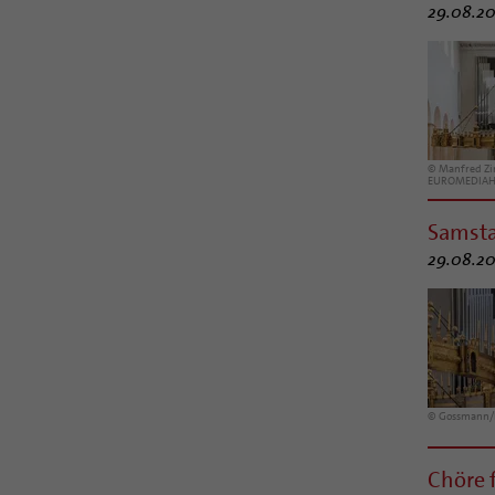
29.08.20
© Manfred Z
EUROMEDIA
Samst
29.08.20
© Gossmann
Chöre 