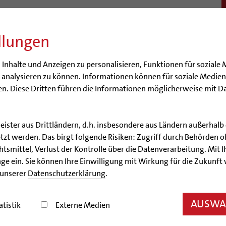
llungen
BISTUM
SEELSORGE
BERATUNG & HILFE
BILDUN
nhalte und Anzeigen zu personalisieren, Funktionen für soziale 
e analysieren zu können. Informationen können für soziale Medi
n. Diese Dritten führen die Informationen möglicherweise mit D
leister aus Drittländern, d.h. insbesondere aus Ländern außerha
zt werden. Das birgt folgende Risiken: Zugriff durch Behörden o
Veranstaltungen
smittel, Verlust der Kontrolle über die Datenverarbeitung. Mit Ih
ge ein. Sie können Ihre Einwilligung mit Wirkung für die Zukunft
sheim? Mit unserem Veranstaltungskalender bleiben 
 unserer
Datenschutzerklärung
.
AUSWAH
mutig und stark“ - AUSGEBUCHT (Warteliste verfügba
atistik
Externe Medien
26, 13:30 Uhr ; Hochseilgarten, PirateRock ; Isernhagen