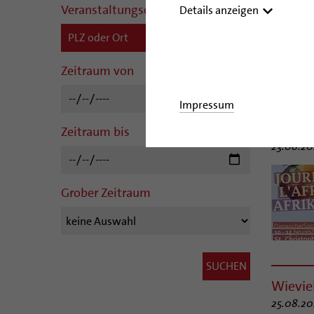
Veranstaltungsort
Details anzeigen
Zeitraum von
© Lomb / sto
Impressum
Journée
Zeitraum bis
23.08.202
Grober Zeitraum
Wieviel
25.08.20