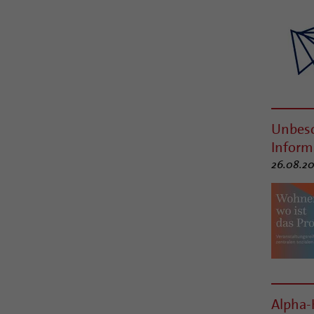
Unbesc
Inform
26.08.20
Alpha-