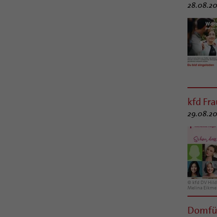
28.08.20
kfd Fr
29.08.20
© kfd DV Hil
Melina Eikme
Domfüh