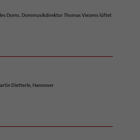
l des Doms. Dommusikdirektor Thomas Viezens lüftet
rtin Dietterle, Hannover