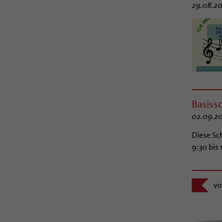
29.08.20
Basiss
02.09.20
Diese Sc
9:30 bis 
vo