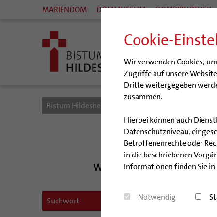
MARIENDOM
DOMMUSEUM
DOMBIBLIOTHEK
Cookie-Einste
Wir verwenden Cookies, um I
Zugriffe auf unsere Websit
Dritte weitergegeben werde
zusammen.
Bistum Hildesheim
Bistum
Veranstaltungen
Hierbei können auch Dienst
Datenschutzniveau, eingeset
Betroffenenrechte oder Recht
in die beschriebenen Vorgän
Was ist los im Bistum Hilde
Informationen finden Sie in
„seid 
Notwendig
St
22.08.20