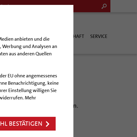
G & KULTUR
KIRCHE & GESELLSCHAFT
SERVICE
Medien anbieten und die
en, Werbung und Analysen an
aten aus anderen Quellen
lb der EU ohne angemessenes
hne Benachrichtigung, keine
rer Einstellung willigen Sie
 widerrufen. Mehr
Sie immer auf dem Laufenden.
L BESTÄTIGEN
r)