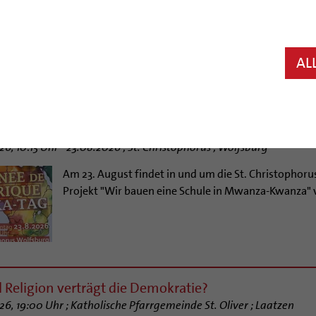
Drei Stunden Hochseilgarten
AL
ck.adobe.com
 de l'Afrique | Afrika-Tag
6, 10:15 Uhr - 23.08.2026 ; St. Christophorus ; Wolfsburg
Am 23. August findet in und um die St. Christophorus-
Projekt "Wir bauen eine Schule in Mwanza-Kwanza" 
 Religion verträgt die Demokratie?
26, 19:00 Uhr ; Katholische Pfarrgemeinde St. Oliver ; Laatzen