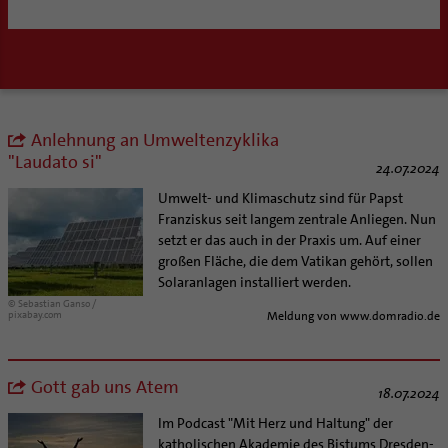
Kategoriale und Diakonale Seelsorge
SERVICE
Notfall
Polizei- und Feuerwehr
Angebote
Schule
Materialien
Abenteuer Glaube
Gefängnisseelsorge
Unterstützung für Pfarreien und Einrichtungen
Aktuelles
Anlehnung an Umweltenzyklika
Segensorte
Prävention
Altersvorsorge und Ruhestand
"Laudato si"
24.07.2024
Fortbildungen
Arbeitshilfen
Umwelt- und Klimaschutz sind für Papst
Stellenangebote
Bistumsatlas
Franziskus seit langem zentrale Anliegen. Nun
Liturgie und Kirchenmusik
Beruf und Familie
setzt er das auch in der Praxis um. Auf einer
Lokale Kirchenentwicklung
KODA
großen Fläche, die dem Vatikan gehört, sollen
Solaranlagen installiert werden.
#diegruenegemeinde
Direktorium
© Sebastian Ganso /
Internationale Freiwilligendienste
Mitarbeitervertretung
pixabay.com
Meldung von www.domradio.de
Netzwerk ChancenGleich
Institutionelles Schutzkonzept
Büchereien
Kirchlicher Anzeiger
Gott gab uns Atem
18.07.2024
Medienstelle
Kirchliches Arbeitsrecht
Im Podcast "Mit Herz und Haltung" der
Newsletter
Schematismus
katholischen Akademie des Bistums Dresden-