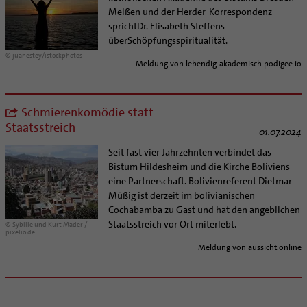
Personalentwicklung
Meißen und der Herder-Korrespondenz
Unterstützungsangebot für Seelsorgende
sprichtDr. Elisabeth Steffens
überSchöpfungsspiritualität.
Supervision
© juanestey/istockphotos
Coaching
Meldung von lebendig-akademisch.podigee.io
Aufbrüche in der Kirche
Ehrenamtliche
Schmierenkomödie statt
KirchenZeitung online
Staatsstreich
01.07.2024
Verwaltungsbeauftragte / Verwaltungsleitungen in
Pfarrgemeinden
Seit fast vier Jahrzehnten verbindet das
Bistum Hildesheim und die Kirche Boliviens
eine Partnerschaft. Bolivienreferent Dietmar
Müßig ist derzeit im bolivianischen
Cochabamba zu Gast und hat den angeblichen
Staatsstreich vor Ort miterlebt.
© Sybille und Kurt Mader /
pixelio.de
Meldung von aussicht.online