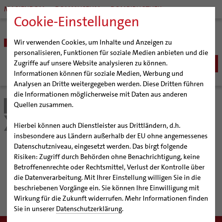
MARIENDOM
DOMMUSEUM
DOMBIBLIOTHEK
Cookie-Einstellungen
Wir verwenden Cookies, um Inhalte und Anzeigen zu
personalisieren, Funktionen für soziale Medien anbieten und die
Zugriffe auf unsere Website analysieren zu können.
Informationen können für soziale Medien, Werbung und
Analysen an Dritte weitergegeben werden. Diese Dritten führen
BISTUM
die Informationen möglicherweise mit Daten aus anderen
Quellen zusammen.
Bistum Hildesheim
Kirche & Gesellschaft
Bischöfe
SEELSORGE
Organisation
Bischof Dr. Heiner Wilmer SCJ
Schöpfungsgerecht 2035
Aktuelles
Katholisch werden
Hierbei können auch Dienstleister aus Drittländern, d.h.
BERATUNG & HILFE
Pfarrgemeinden
Weihbischof Dr. Martin Marahrens
Generalvikariat
insbesondere aus Ländern außerhalb der EU ohne angemessenes
Glaube leben
Wiedereintritt
Ehe-, Familien-, und Lebensberatung (EFL)
Datenschutzniveau, eingesetzt werden. Das birgt folgende
BILDUNG & KULTUR
Hildesheimer Dom
Bischof em. Norbert Trelle
Gremien
Aktuelles
Taufe
Erwachsenenkatechumenat
Glaubensveranstaltungen
Risiken: Zugriff durch Behörden ohne Benachrichtigung, keine
Schwangerenberatung
Wallfahrten | Pilgern
Weihbischof em. Bongartz
Diözesangericht
Virtueller Rundgang durch den Dom
Schulen | Hochschulen
KIRCHE & GESELLSCHAFT
Erstkommunion
Fragen zur Taufe
Betroffenenrechte oder Rechtsmittel, Verlust der Kontrolle über
Prävention und Hilfe bei sexualisierter Gewalt
Beratungsstellen
Veranstaltungen
Weihbischof em. Schwerdtfeger
Gemeindegremien
Tausendjähriger Rosenstock
Termine Wallfahrten und Pilgern
Dommuseum
Katholische Schulen im Bistum
die Datenverarbeitung. Mit Ihrer Einstellung willigen Sie in die
rund um den Nachhaltigkeitsprozess
Firmung
Erwachsenentaufe
Ökumene
Schuldnerberatung
beschriebenen Vorgänge ein. Sie können Ihre Einwilligung mit
Strategieprozess
Weihbischof em. Koitz
Die Hildesheimer Dommusik
Jakobswege im Bistum Hildesheim
Dombibliothek
Veranstaltungen
#schöpfungsgerecht 2035
Hochzeit
Taufsymbole
Interreligiöser Dialog
Wirkung für die Zukunft widerrufen. Mehr Informationen finden
Caritas
Beratungsstellen
Jugend
Bischof em. Dr. Wüstenberg
Bistumsarchiv
Schulpastoral
Lebensende
Katholisch heiraten
Sie in unserer
Datenschutzerklärung
.
Weltkirche
Bischöfliche Stiftung Gemeinsam für das Leben
Geschichte des Bistums
Sedisvakanz
Newsletter für Ministrantinnen und Ministranten
Katholische Akademie des Bistums Hildesheim
Hochschulpastoral
Projekte