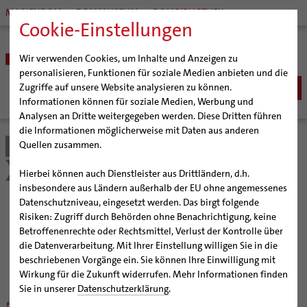
MARIENDOM
DOMMUSEUM
DOMBIBLIOTHEK
Cookie-Einstellungen
Wir verwenden Cookies, um Inhalte und Anzeigen zu
personalisieren, Funktionen für soziale Medien anbieten und die
Zugriffe auf unsere Website analysieren zu können.
Informationen können für soziale Medien, Werbung und
Analysen an Dritte weitergegeben werden. Diese Dritten führen
BISTUM
die Informationen möglicherweise mit Daten aus anderen
Quellen zusammen.
Bistum Hildesheim
Kirche & Gesellschaft
Bischöfe
SEELSORGE
Organisation
Bischof Dr. Heiner Wilmer SCJ
Schöpfungsgerecht 2035
Veranstaltungen
Katholisch werden
Hierbei können auch Dienstleister aus Drittländern, d.h.
BERATUNG & HILFE
Pfarrgemeinden
Weihbischof Dr. Martin Marahrens
Generalvikariat
insbesondere aus Ländern außerhalb der EU ohne angemessenes
Glaube leben
Wiedereintritt
Ehe-, Familien-, und Lebensberatung (EFL)
Datenschutzniveau, eingesetzt werden. Das birgt folgende
BILDUNG & KULTUR
Hildesheimer Dom
Bischof em. Norbert Trelle
Gremien
Veranstaltungen
Taufe
Erwachsenenkatechumenat
Glaubensveranstaltungen
Risiken: Zugriff durch Behörden ohne Benachrichtigung, keine
Schwangerenberatung
Wallfahrten | Pilgern
Weihbischof em. Bongartz
Diözesangericht
Virtueller Rundgang durch den Dom
Schulen | Hochschulen
KIRCHE & GESELLSCHAFT
Erstkommunion
Fragen zur Taufe
Betroffenenrechte oder Rechtsmittel, Verlust der Kontrolle über
Prävention und Hilfe bei sexualisierter Gewalt
Beratungsstellen
Veranstaltungen
Weihbischof em. Schwerdtfeger
Gemeindegremien
Tausendjähriger Rosenstock
Termine Wallfahrten und Pilgern
Dommuseum
Katholische Schulen im Bistum
die Datenverarbeitung. Mit Ihrer Einstellung willigen Sie in die
rund um den Nachhaltigkeitsprozess
Firmung
Erwachsenentaufe
Ökumene
Schuldnerberatung
beschriebenen Vorgänge ein. Sie können Ihre Einwilligung mit
Strategieprozess
Weihbischof em. Koitz
Die Hildesheimer Dommusik
Jakobswege im Bistum Hildesheim
Dombibliothek
Veranstaltungen
#schöpfungsgerecht 2035
Hochzeit
Taufsymbole
Interreligiöser Dialog
Wirkung für die Zukunft widerrufen. Mehr Informationen finden
Caritas
Beratungsstellen
Jugend
Bischof em. Dr. Wüstenberg
Bistumsarchiv
Schulpastoral
Lebensende
Katholisch heiraten
Sie in unserer
Datenschutzerklärung
.
Weltkirche
Bischöfliche Stiftung Gemeinsam für das Leben
Geschichte des Bistums
Sedisvakanz
Newsletter für Ministrantinnen und Ministranten
Katholische Akademie des Bistums Hildesheim
Hochschulpastoral
Projekte
#diegruenegemeinde