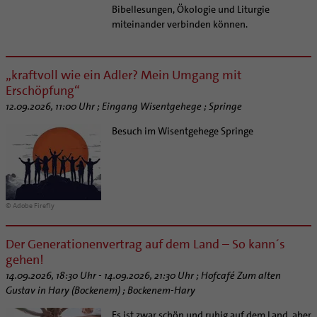
Personalentwicklung
Bibellesungen, Ökologie und Liturgie
Unterstützungsangebot für Seelsorgende
miteinander verbinden können.
Supervision
Coaching
„kraftvoll wie ein Adler? Mein Umgang mit
Aufbrüche in der Kirche
Erschöpfung“
Ehrenamtliche
12.09.2026, 11:00 Uhr ; Eingang Wisentgehege ; Springe
KirchenZeitung online
Besuch im Wisentgehege Springe
Verwaltungsbeauftragte / Verwaltungsleitungen in
Pfarrgemeinden
© Adobe Firefly
Der Generationenvertrag auf dem Land – So kann´s
gehen!
14.09.2026, 18:30 Uhr - 14.09.2026, 21:30 Uhr ; Hofcafé Zum alten
Gustav in Hary (Bockenem) ; Bockenem-Hary
Es ist zwar schön und ruhig auf dem Land, aber