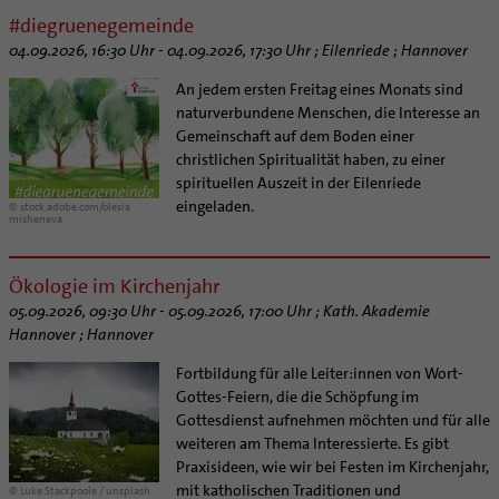
Kategoriale und Diakonale Seelsorge
#diegruenegemeinde
SERVICE
Notfall
04.09.2026, 16:30 Uhr - 04.09.2026, 17:30 Uhr ; Eilenriede ; Hannover
Polizei- und Feuerwehr
Angebote
An jedem ersten Freitag eines Monats sind
Schule
Materialien
Abenteuer Glaube
naturverbundene Menschen, die Interesse an
Gefängnisseelsorge
Unterstützung für Pfarreien und Einrichtungen
Aktuelles
Gemeinschaft auf dem Boden einer
Segensorte
christlichen Spiritualität haben, zu einer
Prävention
Altersvorsorge und Ruhestand
spirituellen Auszeit in der Eilenriede
Fortbildungen
Arbeitshilfen
eingeladen.
© stock.adobe.com/olesia
misheneva
Stellenangebote
Bistumsatlas
Liturgie und Kirchenmusik
Beruf und Familie
Ökologie im Kirchenjahr
Lokale Kirchenentwicklung
KODA
05.09.2026, 09:30 Uhr - 05.09.2026, 17:00 Uhr ; Kath. Akademie
#diegruenegemeinde
Direktorium
Hannover ; Hannover
Internationale Freiwilligendienste
Mitarbeitervertretung
Fortbildung für alle Leiter:innen von Wort-
Netzwerk ChancenGleich
Institutionelles Schutzkonzept
Gottes-Feiern, die die Schöpfung im
Büchereien
Kirchlicher Anzeiger
Gottesdienst aufnehmen möchten und für alle
Medienstelle
Kirchliches Arbeitsrecht
weiteren am Thema Interessierte. Es gibt
Praxisideen, wie wir bei Festen im Kirchenjahr,
Newsletter
Schematismus
mit katholischen Traditionen und
© Luke Stackpoole / unsplash