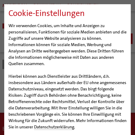
MARIENDOM
DOMMUSEUM
DOMBIBLIOTHEK
Cookie-Einstellungen
Wir verwenden Cookies, um Inhalte und Anzeigen zu
personalisieren, Funktionen für soziale Medien anbieten und die
Zugriffe auf unsere Website analysieren zu können.
Informationen können für soziale Medien, Werbung und
Analysen an Dritte weitergegeben werden. Diese Dritten führen
BISTUM
die Informationen möglicherweise mit Daten aus anderen
Quellen zusammen.
Bistum Hildesheim
Meine Heilige Schrift
Lieblingsstellen
Bischöfe
SEELSORGE
Organisation
Bischof Dr. Heiner Wilmer SCJ
Katholisch werden
Hierbei können auch Dienstleister aus Drittländern, d.h.
BERATUNG & HILFE
Pfarrgemeinden
Weihbischof Dr. Martin Marahrens
Generalvikariat
Weite Räume – von Gott
insbesondere aus Ländern außerhalb der EU ohne angemessenes
Glaube leben
Wiedereintritt
Ehe-, Familien-, und Lebensberatung (EFL)
Datenschutzniveau, eingesetzt werden. Das birgt folgende
BILDUNG & KULTUR
Hildesheimer Dom
Bischof em. Norbert Trelle
Gremien
Taufe
Erwachsenenkatechumenat
Glaubensveranstaltungen
geschenkt zum Leben
Risiken: Zugriff durch Behörden ohne Benachrichtigung, keine
Schwangerenberatung
Wallfahrten | Pilgern
Weihbischof em. Bongartz
Diözesangericht
Virtueller Rundgang durch den Dom
Schulen | Hochschulen
KIRCHE & GESELLSCHAFT
Erstkommunion
Fragen zur Taufe
Betroffenenrechte oder Rechtsmittel, Verlust der Kontrolle über
Prävention und Hilfe bei sexualisierter Gewalt
Beratungsstellen
Veranstaltungen
Weihbischof em. Schwerdtfeger
Gemeindegremien
Tausendjähriger Rosenstock
Termine Wallfahrten und Pilgern
Dommuseum
Katholische Schulen im Bistum
die Datenverarbeitung. Mit Ihrer Einstellung willigen Sie in die
Firmung
Erwachsenentaufe
Ökumene
SERVICE
Schuldnerberatung
beschriebenen Vorgänge ein. Sie können Ihre Einwilligung mit
Strategieprozess
Weihbischof em. Koitz
Die Hildesheimer Dommusik
Jakobswege im Bistum Hildesheim
Dombibliothek
Veranstaltungen
Hochzeit
Taufsymbole
Interreligiöser Dialog
Wirkung für die Zukunft widerrufen. Mehr Informationen finden
Caritas
Beratungsstellen
Angebote
Jugend
Bischof em. Dr. Wüstenberg
Bistumsarchiv
Schulpastoral
Lebensende
Katholisch heiraten
Sie in unserer
Datenschutzerklärung
.
Weltkirche
Ein Beitrag zum Experiment
"Meine Heilige Schrift"
Bischöfliche Stiftung Gemeinsam für das Leben
Materialien
Abenteuer Glaube
Geschichte des Bistums
Sedisvakanz
Newsletter für Ministrantinnen und Ministranten
Katholische Akademie des Bistums Hildesheim
Hochschulpastoral
Projekte