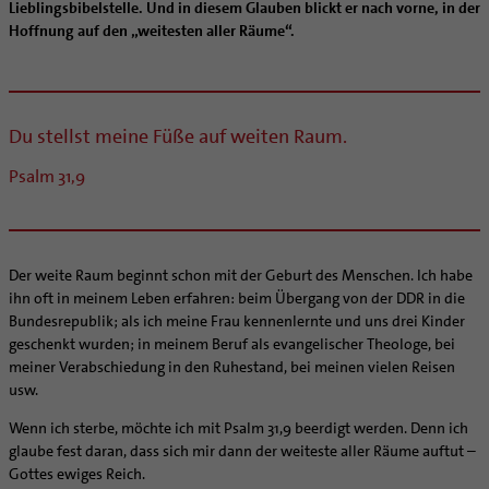
Kategoriale und Diakonale Seelsorge
Lieblingsbibelstelle. Und in diesem Glauben blickt er nach vorne, in der
Aufbrüche in der Kirche
Hoffnung auf den „weitesten aller Räume“.
Notfall
Ehrenamtliche
Polizei- und Feuerwehr
KirchenZeitung online
Schule
Verwaltungsbeauftragte / Verwaltungsleitungen in
Gefängnisseelsorge
Pfarrgemeinden
Du stellst meine Füße auf weiten Raum.
Segensorte
Psalm 31,9
Der weite Raum beginnt schon mit der Geburt des Menschen. Ich habe
ihn oft in meinem Leben erfahren: beim Übergang von der DDR in die
Bundesrepublik; als ich meine Frau kennenlernte und uns drei Kinder
geschenkt wurden; in meinem Beruf als evangelischer Theologe, bei
meiner Verabschiedung in den Ruhestand, bei meinen vielen Reisen
usw.
Wenn ich sterbe, möchte ich mit Psalm 31,9 beerdigt werden. Denn ich
glaube fest daran, dass sich mir dann der weiteste aller Räume auftut –
Gottes ewiges Reich.