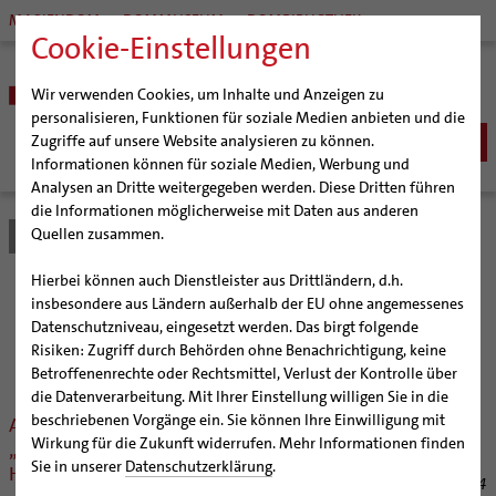
MARIENDOM
DOMMUSEUM
DOMBIBLIOTHEK
Cookie-Einstellungen
Wir verwenden Cookies, um Inhalte und Anzeigen zu
personalisieren, Funktionen für soziale Medien anbieten und die
Zugriffe auf unsere Website analysieren zu können.
Informationen können für soziale Medien, Werbung und
Analysen an Dritte weitergegeben werden. Diese Dritten führen
BISTUM
die Informationen möglicherweise mit Daten aus anderen
Quellen zusammen.
Bistum Hildesheim
Bistum
Nachrichten
Bischöfe
Organisation
Bischof Dr. Heiner Wilmer SCJ
Hierbei können auch Dienstleister aus Drittländern, d.h.
Pfarrgemeinden
Weihbischof Dr. Martin Marahrens
Generalvikariat
Nachrichten aus dem
insbesondere aus Ländern außerhalb der EU ohne angemessenes
Datenschutzniveau, eingesetzt werden. Das birgt folgende
Hildesheimer Dom
Bischof em. Norbert Trelle
Gremien
Bistum Hildesheim
Risiken: Zugriff durch Behörden ohne Benachrichtigung, keine
Wallfahrten | Pilgern
Weihbischof em. Bongartz
Diözesangericht
Virtueller Rundgang durch den Dom
Betroffenenrechte oder Rechtsmittel, Verlust der Kontrolle über
Veranstaltungen
Weihbischof em. Schwerdtfeger
Gemeindegremien
Tausendjähriger Rosenstock
Termine Wallfahrten und Pilgern
die Datenverarbeitung. Mit Ihrer Einstellung willigen Sie in die
beschriebenen Vorgänge ein. Sie können Ihre Einwilligung mit
Auftaktveranstaltung für das Netzwerk
Strategieprozess
Weihbischof em. Koitz
Die Hildesheimer Dommusik
Jakobswege im Bistum Hildesheim
Wirkung für die Zukunft widerrufen. Mehr Informationen finden
„Bildung für Engagierte im Bistum
Jugend
Bischof em. Dr. Wüstenberg
Sie in unserer
Datenschutzerklärung
.
Hildesheim“
29.04.2024
Geschichte des Bistums
Sedisvakanz
Newsletter für Ministrantinnen und Ministranten