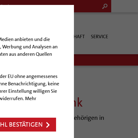
G & KULTUR
KIRCHE & GESELLSCHAFT
SERVICE
Medien anbieten und die
en, Werbung und Analysen an
aten aus anderen Quellen
lb der EU ohne angemessenes
hne Benachrichtigung, keine
rer Einstellung willigen Sie
kanerpater Gunk
 widerrufen. Mehr
len Menschen und deren Angehörigen in
L BESTÄTIGEN