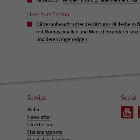
28.06.2021
Wilmer nimmt „Hildesheimer Erklä
Links zum Thema
Diözesanbeauftragter des Bistums Hildesheim fü
mit Homosexuellen und Menschen anderer sexue
und deren Angehörigen
Service
Social
Bilder
Newsletter
Direktorium
Stellenangebote
Kirchlicher Anzeiger