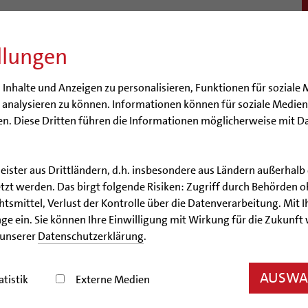
llungen
BISTUM
SEELSORGE
BERATUNG & HILFE
BILDUN
nhalte und Anzeigen zu personalisieren, Funktionen für soziale 
e analysieren zu können. Informationen können für soziale Medi
n. Diese Dritten führen die Informationen möglicherweise mit D
leister aus Drittländern, d.h. insbesondere aus Ländern außerha
Artikel
zt werden. Das birgt folgende Risiken: Zugriff durch Behörden o
smittel, Verlust der Kontrolle über die Datenverarbeitung. Mit Ih
t Braunschweiger Domini
ge ein. Sie können Ihre Einwilligung mit Wirkung für die Zukunft
 unserer
Datenschutzerklärung
.
n für das seelsorgliche Gespräch mit homosexuel
AUSWAH
einem Brief
atistik
Externe Medien