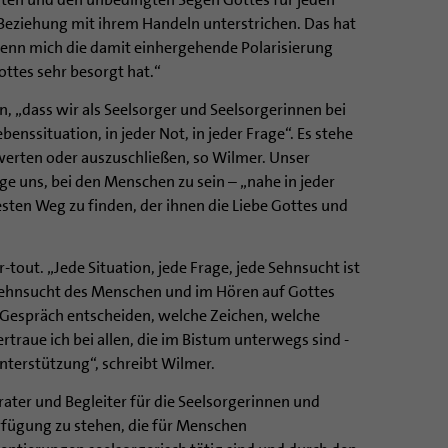
Beziehung mit ihrem Handeln unterstrichen. Das hat
wenn mich die damit einhergehende Polarisierung
ottes sehr besorgt hat.“
an, „dass wir als Seelsorger und Seelsorgerinnen bei
benssituation, in jeder Not, in jeder Frage“. Es stehe
uwerten oder auszuschließen, so Wilmer. Unser
e uns, bei den Menschen zu sein – „nahe in jeder
sten Weg zu finden, der ihnen die Liebe Gottes und
-tout. „Jede Situation, jede Frage, jede Sehnsucht ist
 Sehnsucht des Menschen und im Hören auf Gottes
 Gespräch entscheiden, welche Zeichen, welche
rtraue ich bei allen, die im Bistum unterwegs sind -
nterstützung“, schreibt Wilmer.
erater und Begleiter für die Seelsorgerinnen und
rfügung zu stehen, die für Menschen