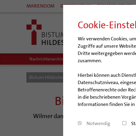
MARIENDOM
DOMMUSEUM
DOMBIBLIOTHEK
Cookie-Einste
Wir verwenden Cookies, um I
Zugriffe auf unsere Websit
Dritte weitergegeben werde
Nachrichtenarchiv
Audio/Podcasts
zusammen.
Hierbei können auch Dienst
Bistum Hildesheim
Bistum
Nachrichten
Datenschutzniveau, eingeset
Betroffenenrechte oder Recht
Bischof würdig
in die beschriebenen Vorgän
Informationen finden Sie in
Wilmer dankt dem Diözesanbeauftragte
Notwendig
St