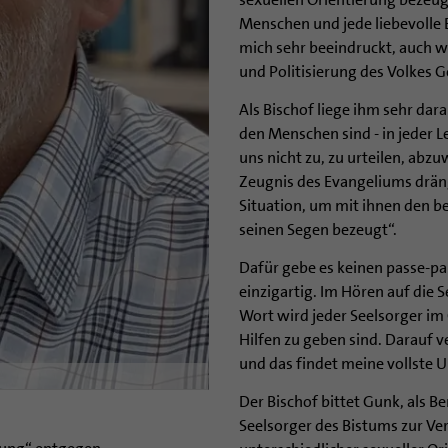
Menschen und jede liebevolle 
mich sehr beeindruckt, auch 
und Politisierung des Volkes G
Als Bischof liege ihm sehr dar
den Menschen sind - in jeder Le
uns nicht zu, zu urteilen, abz
Zeugnis des Evangeliums dräng
Situation, um mit ihnen den be
seinen Segen bezeugt“.
Dafür gebe es keinen passe-par
einzigartig. Im Hören auf die
Wort wird jeder Seelsorger im
Hilfen zu geben sind. Darauf ve
und das findet meine vollste U
Der Bischof bittet Gunk, als B
Seelsorger des Bistums zur Ve