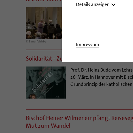
Details anzeigen
Zu Beginn der Fastenzeit am g
im Hildesheimer Dom mit mehr
segnete er die Asche und zeic
Neubeginns auf die Stirn der G
© Bauerfeld/bph
Impressum
Solidarität - Zur Zukunft einer großen Ide
Prof. Dr. Heinz Bude vom Lehrs
26. März, in Hannover mit Bisch
Grundprinzip der katholischen 
Bischof Heiner Wilmer empfängt Reiseseg
Mut zum Wandel