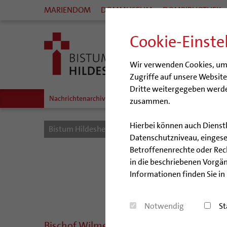
MARIENDOM
DOMMUSEUM
DOMBIBLIOTHEK
Cookie-Einste
Wir verwenden Cookies, um I
Zugriffe auf unsere Websit
Dritte weitergegeben werde
Nachrichtenarchiv
Audio/Podcasts
zusammen.
Hierbei können auch Dienst
Bistum Hildesheim
Bistum
Nachrichten
Datenschutzniveau, eingeset
Betroffenenrechte oder Recht
in die beschriebenen Vorgän
Informationen finden Sie in
Notwendig
St
Bischof Wilmer: Bleibe ruhig, faste, mac