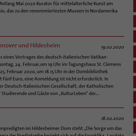
nfang Mai 2020 Kurator für mittelalterliche Kunst am
hio, das zu den renommiertesten Museen in Nordamerika
annover und Hildesheim
19.02.2020
s eines Vortrages des deutsch-italienischen Vatikan-
Montag, 24. Februar,um 19 Uhr im Tagungshaus St. Clemens
25. Februar 2020, um 18.15 Uhr in der Dombibliothek
t fünf Euro, eine Anmeldung ist nicht erforderlich. In
er Deutsch-Italienischen Gesellschaft, der Katholischen
Studierende und Gäste von „KulturLeben“ der...
18.02.2020
tenpredigten im Hildesheimer Dom steht „Die Sorge um das
ma der Predigtreihe bezieht sich auf die Enzyklika „Laudato