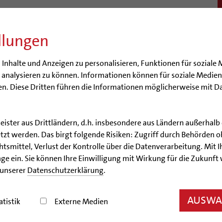
llungen
BISTUM
SEELSORGE
BERATUNG & HILFE
BILDUN
nhalte und Anzeigen zu personalisieren, Funktionen für soziale 
e analysieren zu können. Informationen können für soziale Medi
n. Diese Dritten führen die Informationen möglicherweise mit D
leister aus Drittländern, d.h. insbesondere aus Ländern außerha
Nachrichtenarchiv
zt werden. Das birgt folgende Risiken: Zugriff durch Behörden o
smittel, Verlust der Kontrolle über die Datenverarbeitung. Mit Ih
Nachrichtenarchiv
ge ein. Sie können Ihre Einwilligung mit Wirkung für die Zukunft
 unserer
Datenschutzerklärung
.
der Bischöflichen Pressestelle Hildesheim (bph)
AUSWAH
atistik
Externe Medien
h keine Show