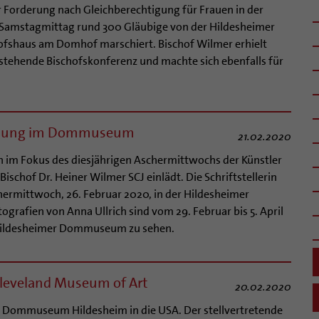
r Forderung nach Gleichberechtigung für Frauen in der
 Samstagmittag rund 300 Gläubige von der Hildesheimer
fshaus am Domhof marschiert. Bischof Wilmer erhielt
rstehende Bischofskonferenz und machte sich ebenfalls für
tellung im Dommuseum
21.02.2020
en im Fokus des diesjährigen Aschermittwochs der Künstler
ischof Dr. Heiner Wilmer SCJ einlädt. Die Schriftstellerin
ermittwoch, 26. Februar 2020, in der Hildesheimer
ografien von Anna Ullrich sind vom 29. Februar bis 5. April
 Hildesheimer Dommuseum zu sehen.
 Cleveland Museum of Art
20.02.2020
m Dommuseum Hildesheim in die USA. Der stellvertretende