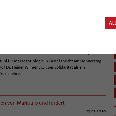
27.02.2020
estrigen Aschermittwoch hat Bischof Dr. Heiner Wilmer SCJ
eren hundert Menschen einen Gottesdienst gefeiert. Dabei
hnete das Aschekreuz als Symbol der Buße und des
AL
läubigen.
e
24.02.2020
tuhl für Makrosoziologie in Kassel spricht am Donnerstag,
of Dr. Heiner Wilmer SCJ über Solidarität als ein
Soziallehre.
en von Maria 2.0 und fordert
23.02.2020