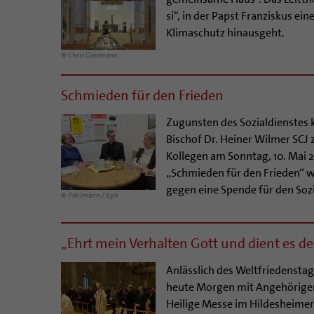
si“, in der Papst Franziskus ei
Klimaschutz hinausgeht.
© Chris Gossmann
Schmieden für den Frieden
Zugunsten des Sozialdienstes 
Bischof Dr. Heiner Wilmer SC
Kollegen am Sonntag, 10. Mai 
„Schmieden für den Frieden“ w
gegen eine Spende für den Soz
© Pohlmann / bph
„Ehrt mein Verhalten Gott und dient es 
Anlässlich des Weltfriedenstag
heute Morgen mit Angehörigen 
Heilige Messe im Hildesheimer