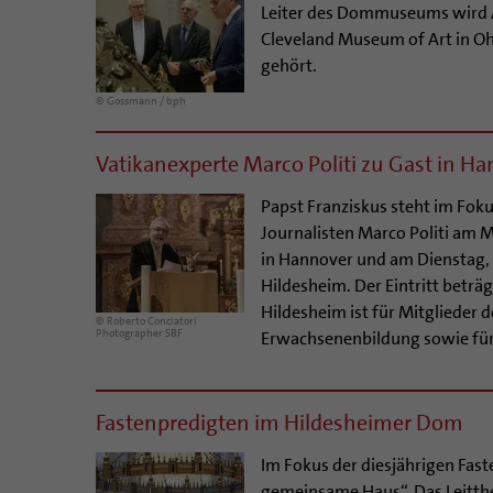
Leiter des Dommuseums wird A
Cleveland Museum of Art in O
gehört.
© Gossmann / bph
Vatikanexperte Marco Politi zu Gast in H
Papst Franziskus steht im Foku
Journalisten Marco Politi am 
in Hannover und am Dienstag, 
Hildesheim. Der Eintritt beträg
Hildesheim ist für Mitglieder d
© Roberto Conciatori
Photographer SBF
Erwachsenenbildung sowie für 
Fastenpredigten im Hildesheimer Dom
Im Fokus der diesjährigen Fas
gemeinsame Haus“. Das Leitthe