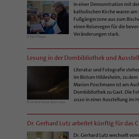
In einer Demonstration mit de
katholischen Kirche waren am
Fußgängerzone aus zum Bischo
einen Reisesegen für die bevo
Veränderungen stark.
© bph/Deppe
Lesung in der Dombibliothek und Auss
Literatur und Fotografie steh
im Bistum Hildesheim, zu dem B
Marion Poschmann ist am Asch
Dombibliothek zu Gast. Die Fot
2020 in einer Ausstellung im
© VG Bild-Kunst, Bonn 2020
Dr. Gerhard Lutz arbeitet künftig für das
Dr. Gerhard Lutz wechselt vo