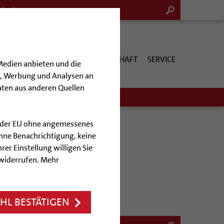
G & KULTUR
KIRCHE & GESELLSCHAFT
SERVICE
Medien anbieten und die
en, Werbung und Analysen an
aten aus anderen Quellen
lb der EU ohne angemessenes
hne Benachrichtigung, keine
rer Einstellung willigen Sie
 widerrufen. Mehr
L BESTÄTIGEN