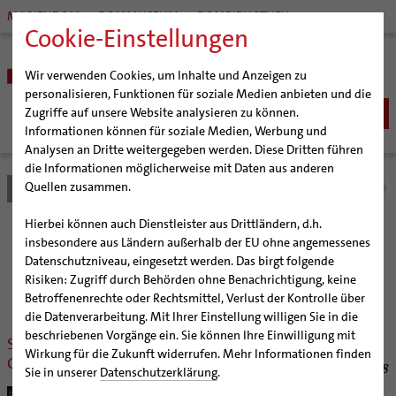
MARIENDOM
DOMMUSEUM
DOMBIBLIOTHEK
Cookie-Einstellungen
Wir verwenden Cookies, um Inhalte und Anzeigen zu
personalisieren, Funktionen für soziale Medien anbieten und die
Zugriffe auf unsere Website analysieren zu können.
Informationen können für soziale Medien, Werbung und
Analysen an Dritte weitergegeben werden. Diese Dritten führen
BISTUM
die Informationen möglicherweise mit Daten aus anderen
Quellen zusammen.
Bistum Hildesheim
Bistum
Nachrichten
Nachrichtenarchiv
Bischöfe
Organisation
Bischof Dr. Heiner Wilmer SCJ
Hierbei können auch Dienstleister aus Drittländern, d.h.
Pfarrgemeinden
Weihbischof Dr. Martin Marahrens
Generalvikariat
Nachrichtenarchiv
insbesondere aus Ländern außerhalb der EU ohne angemessenes
Datenschutzniveau, eingesetzt werden. Das birgt folgende
Hildesheimer Dom
Bischof em. Norbert Trelle
Gremien
Risiken: Zugriff durch Behörden ohne Benachrichtigung, keine
Wallfahrten | Pilgern
Weihbischof em. Bongartz
Diözesangericht
Virtueller Rundgang durch den Dom
der Bischöflichen Pressestelle Hildesheim (bph)
Betroffenenrechte oder Rechtsmittel, Verlust der Kontrolle über
Veranstaltungen
Weihbischof em. Schwerdtfeger
Gemeindegremien
Tausendjähriger Rosenstock
Termine Wallfahrten und Pilgern
die Datenverarbeitung. Mit Ihrer Einstellung willigen Sie in die
beschriebenen Vorgänge ein. Sie können Ihre Einwilligung mit
Strategieprozess
Weihbischof em. Koitz
Die Hildesheimer Dommusik
Jakobswege im Bistum Hildesheim
Schwerdtfeger wünscht Käßmann
Wirkung für die Zukunft widerrufen. Mehr Informationen finden
Gottes Segen für Ruhestand
Jugend
Bischof em. Dr. Wüstenberg
30.06.2018
Sie in unserer
Datenschutzerklärung
.
Geschichte des Bistums
Sedisvakanz
Newsletter für Ministrantinnen und Ministranten
Weihbischof Dr. Nikolaus Schwerdtfeger,