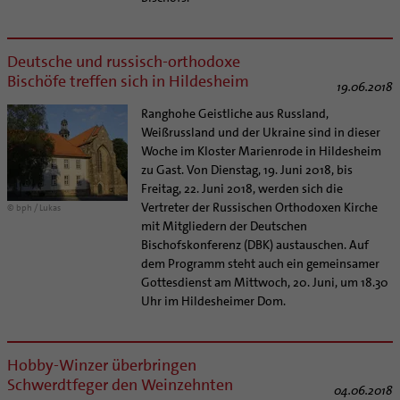
Supervision
Ehe - Familie - Geschlechtergerechtigkeit
Veranstaltungen
Coaching
Kategoriale und Diakonale Seelsorge
Aufbrüche in der Kirche
Deutsche und russisch-orthodoxe
Notfall
Bischöfe treffen sich in Hildesheim
Ehrenamtliche
19.06.2018
Polizei- und Feuerwehr
KirchenZeitung online
Ranghohe Geistliche aus Russland,
Schule
Verwaltungsbeauftragte / Verwaltungsleitungen in
Weißrussland und der Ukraine sind in dieser
Gefängnisseelsorge
Pfarrgemeinden
Woche im Kloster Marienrode in Hildesheim
Segensorte
zu Gast. Von Dienstag, 19. Juni 2018, bis
Freitag, 22. Juni 2018, werden sich die
Vertreter der Russischen Orthodoxen Kirche
© bph / Lukas
mit Mitgliedern der Deutschen
Bischofskonferenz (DBK) austauschen. Auf
dem Programm steht auch ein gemeinsamer
Gottesdienst am Mittwoch, 20. Juni, um 18.30
Uhr im Hildesheimer Dom.
Hobby-Winzer überbringen
Schwerdtfeger den Weinzehnten
04.06.2018