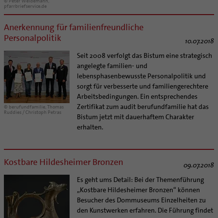
© Peter Weidemann,
Supervision
pfarrbriefservice.de
Ehe - Familie - Geschlechtergerechtigkeit
Veranstaltungen
Coaching
Kategoriale und Diakonale Seelsorge
Anerkennung für familienfreundliche
Aufbrüche in der Kirche
Personalpolitik
Notfall
10.07.2018
Ehrenamtliche
Polizei- und Feuerwehr
Seit 2008 verfolgt das Bistum eine strategisch
KirchenZeitung online
Schule
angelegte familien- und
Verwaltungsbeauftragte / Verwaltungsleitungen in
lebensphasenbewusste Personalpolitik und
Gefängnisseelsorge
Pfarrgemeinden
sorgt für verbesserte und familiengerechtere
Segensorte
Arbeitsbedingungen. Ein entsprechendes
Zertifikat zum audit berufundfamilie hat das
© berufundfamilie, Thomas
Ruddies / Christoph Petras
Bistum jetzt mit dauerhaftem Charakter
erhalten.
Kostbare Hildesheimer Bronzen
09.07.2018
Es geht ums Detail: Bei der Themenführung
„Kostbare Hildesheimer Bronzen“ können
Besucher des Dommuseums Einzelheiten zu
den Kunstwerken erfahren. Die Führung findet