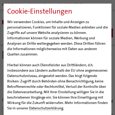
MARIENDOM
DOMMUSEUM
DOMBIBLIOTHEK
Cookie-Einstellungen
Wir verwenden Cookies, um Inhalte und Anzeigen zu
personalisieren, Funktionen für soziale Medien anbieten und die
Zugriffe auf unsere Website analysieren zu können.
Informationen können für soziale Medien, Werbung und
Analysen an Dritte weitergegeben werden. Diese Dritten führen
BISTUM
die Informationen möglicherweise mit Daten aus anderen
Quellen zusammen.
Bistum Hildesheim
Bistum
Nachrichten
Nachrichtenarchiv
Bischöfe
Organisation
Bischof Dr. Heiner Wilmer SCJ
Hierbei können auch Dienstleister aus Drittländern, d.h.
Pfarrgemeinden
Weihbischof Dr. Martin Marahrens
Generalvikariat
Nachrichtenarchiv
insbesondere aus Ländern außerhalb der EU ohne angemessenes
Datenschutzniveau, eingesetzt werden. Das birgt folgende
Hildesheimer Dom
Bischof em. Norbert Trelle
Gremien
Risiken: Zugriff durch Behörden ohne Benachrichtigung, keine
Wallfahrten | Pilgern
Weihbischof em. Bongartz
Diözesangericht
Virtueller Rundgang durch den Dom
der Bischöflichen Pressestelle Hildesheim (bph)
Betroffenenrechte oder Rechtsmittel, Verlust der Kontrolle über
Veranstaltungen
Weihbischof em. Schwerdtfeger
Gemeindegremien
Tausendjähriger Rosenstock
Termine Wallfahrten und Pilgern
die Datenverarbeitung. Mit Ihrer Einstellung willigen Sie in die
beschriebenen Vorgänge ein. Sie können Ihre Einwilligung mit
Strategieprozess
Weihbischof em. Koitz
Die Hildesheimer Dommusik
Jakobswege im Bistum Hildesheim
Hildesheimer Dom als Puzzle
30.07.2018
Wirkung für die Zukunft widerrufen. Mehr Informationen finden
Jugend
Bischof em. Dr. Wüstenberg
Sie in unserer
Datenschutzerklärung
.
Wer möchte, kann jetzt sein eigener
Geschichte des Bistums
Sedisvakanz
Newsletter für Ministrantinnen und Ministranten
Dombaumeister werden und die Hildesheimer