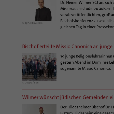
Dr. Heiner Wilmer SCJ an, sich
Missbrauchsstudie zu äußern. 
vorab veröffentlichten, groß 
Bischofskonferenz zu sexualis
© bph/Hanuschke
gleichen Tag in einer Presseko
Bischof erteilte Missio Canonica an junge
39 junge Religionslehrerinnen
gestern Abend im Dom ihre Leh
sogenannte Missio Canonica.
© Deppe / bph
Wilmer wünscht jüdischen Gemeinden ein
Der Hildesheimer Bischof Dr.
Bistum Hildesheim eine gesegn