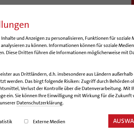
llungen
BISTUM
SEELSORGE
BERATUNG & HILFE
BILDUN
nhalte und Anzeigen zu personalisieren, Funktionen für soziale 
e analysieren zu können. Informationen können für soziale Medi
n. Diese Dritten führen die Informationen möglicherweise mit D
leister aus Drittländern, d.h. insbesondere aus Ländern außerha
Nachrichtenarchiv
zt werden. Das birgt folgende Risiken: Zugriff durch Behörden o
smittel, Verlust der Kontrolle über die Datenverarbeitung. Mit Ih
Nachrichtenarchiv
ge ein. Sie können Ihre Einwilligung mit Wirkung für die Zukunft
 unserer
Datenschutzerklärung
.
der Bischöflichen Pressestelle Hildesheim (bph)
AUSWAH
atistik
Externe Medien
lt gebracht“