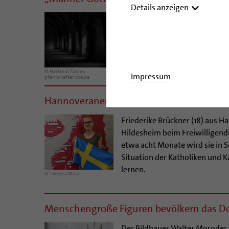
Details anzeigen
Mindestens 153 Menschen sind
sexualisierter Gewalt betroffe
Bischof Dr. Heiner Wilmer SCJ 
Betroffene zum Gespräch ein.
© Hartmut Tobies,
Impressum
pfarrbriefservice.de
Hannoveranerin geht für Bonifatiuswerk
Friederike Brückner (18) aus H
Hildesheim beim Freiwilligend
etwa acht Monate wird sie in 
Situation der Katholiken und 
lernen.
© Theresa Meier
Menschengroße Figuren bevölkern das
Der Bildhauer Walter Moroder