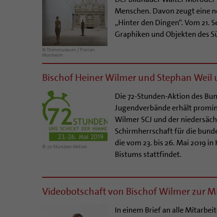
Menschen. Davon zeugt eine 
„Hinter den Dingen“. Vom 21. S
Graphiken und Objekten des S
© Dommuseum / Florian
Monheim
Bischof Heiner Wilmer und Stephan Weil 
Die 72-Stunden-Aktion des Bun
Jugendverbände erhält promine
Wilmer SCJ und der niedersäch
Schirmherrschaft für die bun
die vom 23. bis 26. Mai 2019 i
© 72-Stunden-Aktion
Bistums stattfindet.
Videobotschaft von Bischof Wilmer zur M
In einem Brief an alle Mitarbe