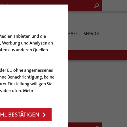
G & KULTUR
KIRCHE & GESELLSCHAFT
SERVICE
Medien anbieten und die
en, Werbung und Analysen an
aten aus anderen Quellen
lb der EU ohne angemessenes
hne Benachrichtigung, keine
rer Einstellung willigen Sie
 widerrufen. Mehr
L BESTÄTIGEN