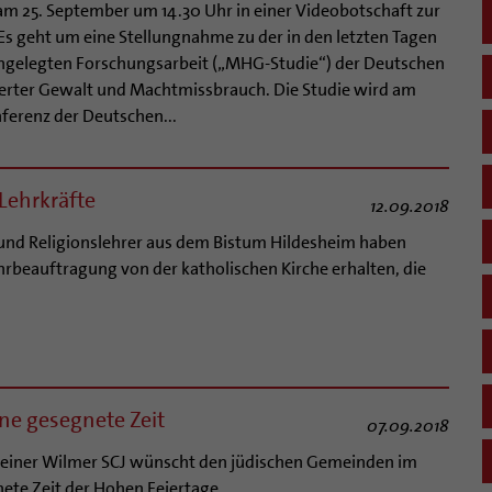
 am 25. September um 14.30 Uhr in einer Videobotschaft zur
Es geht um eine Stellungnahme zu der in den letzten Tagen
angelegten Forschungsarbeit („MHG-Studie“) der Deutschen
ierter Gewalt und Machtmissbrauch. Die Studie wird am
nferenz der Deutschen...
 Lehrkräfte
12.09.2018
 und Religionslehrer aus dem Bistum Hildesheim haben
rbeauftragung von der katholischen Kirche erhalten, die
e gesegnete Zeit
07.09.2018
 Heiner Wilmer SCJ wünscht den jüdischen Gemeinden im
ete Zeit der Hohen Feiertage.