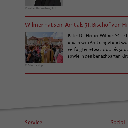
© Volker Hanuschke / bph
Wilmer hat sein Amt als 71. Bischof von 
Pater Dr. Heiner Wilmer SCJ is
und in sein Amt eingeführt wo
verfolgten etwa 4000 bis 500
sowie in den benachbarten Kir
© Schulze / bph
Service
Social