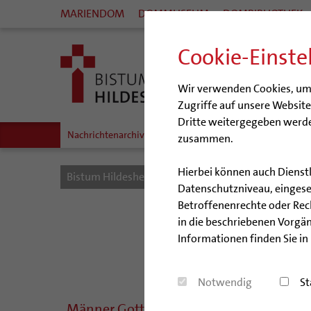
MARIENDOM
DOMMUSEUM
DOMBIBLIOTHEK
Cookie-Einste
Wir verwenden Cookies, um I
Zugriffe auf unsere Websit
Dritte weitergegeben werde
Nachrichtenarchiv
Audio/Podcasts
zusammen.
Hierbei können auch Dienst
Bistum Hildesheim
Bistum
Nachrichten
Datenschutzniveau, eingeset
Betroffenenrechte oder Recht
in die beschriebenen Vorgän
Informationen finden Sie in
Notwendig
St
„Männer Gottes haben das Böse in die We