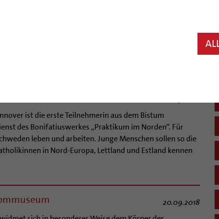
25.09.2018
 in den vergangenen Jahrzehnten im Bistum Hildesheim von
n gewesen. Beschuldigt sind 46 Priester. Der Hildesheimer
zeigt sich bestürzt über das Ausmaß der Fälle und lädt
AL
 nach Schweden
20.09.2018
annover ist die erste Teilnehmerin aus dem Bistum
ienst des Bonifatiuswerkes „Praktikum im Norden“. Für
Schweden leben und arbeiten. Junge Menschen sollen so die
Katholikinnen in Nord-Europa, Lettland und Estland kennen
 Dommuseum
20.09.2018
 widmet sich in besonderer Weise dem Körper des