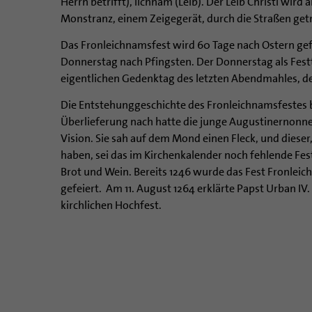
Herrn betrifft), lichnam (Leib). Der Leib Christi wird 
Monstranz, einem Zeigegerät, durch die Straßen get
Das Fronleichnamsfest wird 60 Tage nach Ostern ge
Donnerstag nach Pfingsten. Der Donnerstag als Fest
eigentlichen Gedenktag des letzten Abendmahles, d
Die Entstehunggeschichte des Fronleichnamsfestes 
Überlieferung nach hatte die junge Augustinernonne 
Vision. Sie sah auf dem Mond einen Fleck, und dieser, s
haben, sei das im Kirchenkalender noch fehlende Fes
Brot und Wein. Bereits 1246 wurde das Fest Fronleic
gefeiert. Am 11. August 1264 erklärte Papst Urban IV
kirchlichen Hochfest.