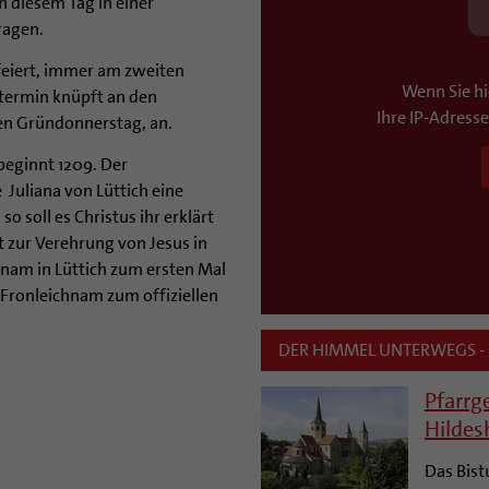
an diesem Tag in einer
ragen.
feiert, immer am zweiten
Wenn Sie hi
termin knüpft an den
Ihre IP-Adress
en Gründonnerstag, an.
beginnt 1209. Der
Juliana von Lüttich eine
o soll es Christus ihr erklärt
t zur Verehrung von Jesus in
hnam in Lüttich zum ersten Mal
. Fronleichnam zum offiziellen
DER HIMMEL UNTERWEGS -
Pfarrg
Hilde
Das Bist