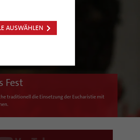
LE AUSWÄHLEN
s Fest
he traditionell die Einsetzung der Eucharistie mit
onen.