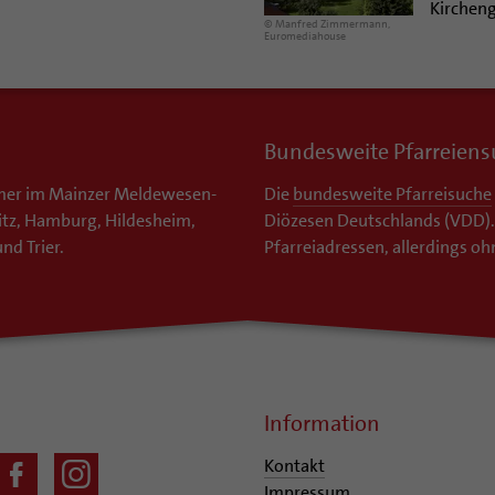
Kirchen
© Manfred Zimmermann,
Euromediahouse
Bundesweite Pfarreien
tümer im Mainzer Meldewesen-
Die
bundesweite Pfarreisuche
litz, Hamburg, Hildesheim,
Diözesen Deutschlands (VDD).
nd Trier.
Pfarreiadressen, allerdings o
Information
Kontakt
Impressum