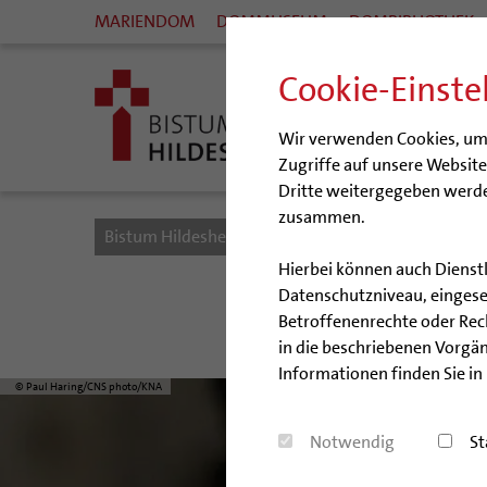
MARIENDOM
DOMMUSEUM
DOMBIBLIOTHEK
Cookie-Einste
Wir verwenden Cookies, um I
Zugriffe auf unsere Websit
Dritte weitergegeben werde
zusammen.
Bistum Hildesheim
Fronleichnam
Hierbei können auch Dienst
Datenschutzniveau, eingeset
Betroffenenrechte oder Recht
in die beschriebenen Vorgän
Informationen finden Sie in
© Paul Haring/CNS photo/KNA
Notwendig
St