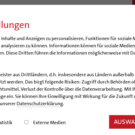
llungen
BISTUM
SEELSORGE
BERATUNG & HILFE
BILDUN
nhalte und Anzeigen zu personalisieren, Funktionen für soziale 
e analysieren zu können. Informationen können für soziale Medi
n. Diese Dritten führen die Informationen möglicherweise mit D
leister aus Drittländern, d.h. insbesondere aus Ländern außerha
zt werden. Das birgt folgende Risiken: Zugriff durch Behörden o
Fronleichnam
smittel, Verlust der Kontrolle über die Datenverarbeitung. Mit Ih
ge ein. Sie können Ihre Einwilligung mit Wirkung für die Zukunft
 unserer
Datenschutzerklärung
.
AUSWAH
atistik
Externe Medien