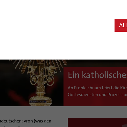
AL
Ein katholische
An Fronleichnam feiert die Kirc
Gottesdiensten und Prozessi
deutschen: vron (was den