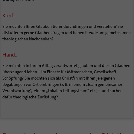
Kategoriale und Diakonale Seelsorge
Notfall
Kopf...
Polizei- und Feuerwehr
Schule
Sie möchten Ihren Glauben tiefer durchdringen und verstehen? Sie
diskutieren gerne Glaubensfragen und haben Freude am gemeinsamen
Gefängnisseelsorge
theologischen Nachdenken?
Segensorte
Begleitung und Vernetzung
Hand...
Berufe in der Kirche
Team
Sie möchten in Ihrem Alltag verantwortet glauben und diesen Glauben
Orden | Gemeinschaften
Newsletter
Raum für Vielfalt
überzeugend leben – im Einsatz für Mitmenschen, Gesellschaft,
Schöpfung? Sie möchten sich als Christ*in mit Ihren je eigenen
Weitere Infos
Diakone
Frauenorden
BERATUNG & HILFE
Begabungen vor Ort einbringen (z. B. in einem „Team gemeinsamer
Gemeindereferent:in
Männerorden
Verantwortung“, einem „Lokalen Leitungsteam“ etc.) – und suchen
Ehe-, Familien-, und Lebensberatung (EFL)
BILDUNG & KULTUR
Pastorale:r Mitarbeiter:in
Geistliche Gemeinschaften
dafür theologische Zurüstung?
Schwangerenberatung
Pastoralreferent:in
Ritterorden
Schulen | Hochschulen
KIRCHE & GESELLSCHAFT
Prävention und Hilfe bei sexualisierter Gewalt
Beratungsstellen
Priester
Ordo virginum
Dommuseum
Katholische Schulen im Bistum
Ökumene
SERVICE
Schuldnerberatung
Kirchenmusiker:in
Dombibliothek
Veranstaltungen
Interreligiöser Dialog
Caritas
Beratungsstellen
Angebote
Religionslehrer:in
Bistumsarchiv
Schulpastoral
Weltkirche