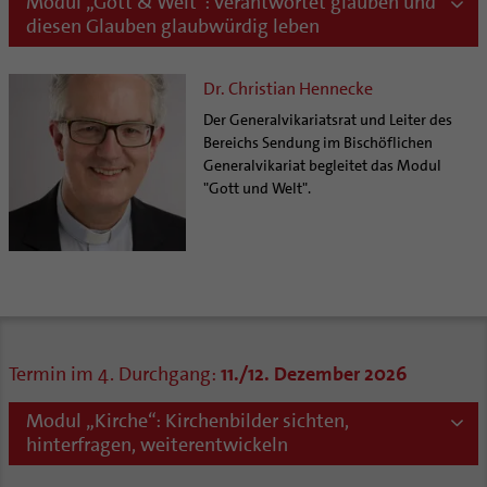
Modul „Gott & Welt“: Verantwortet glauben und
diesen Glauben glaubwürdig leben
Dr. Christian Hennecke
Der Generalvikariatsrat und Leiter des
Bereichs Sendung im Bischöflichen
Generalvikariat begleitet das Modul
"Gott und Welt".
Termin im 4. Durchgang:
11./12. Dezember 2026
Modul „Kirche“: Kirchenbilder sichten,
hinterfragen, weiterentwickeln