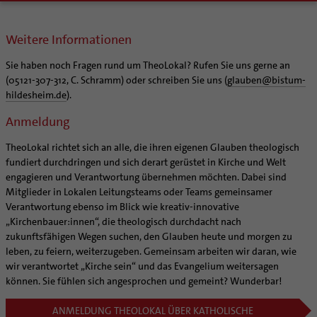
Weitere Informationen
Sie haben noch Fragen rund um TheoLokal? Rufen Sie uns gerne an
(05121-307-312, C. Schramm) oder schreiben Sie uns (
glauben
@
bistum-
hildesheim.de
).
Anmeldung
TheoLokal richtet sich an alle, die ihren eigenen Glauben theologisch
fundiert durchdringen und sich derart gerüstet in Kirche und Welt
engagieren und Verantwortung übernehmen möchten. Dabei sind
Mitglieder in Lokalen Leitungsteams oder Teams gemeinsamer
Verantwortung ebenso im Blick wie kreativ-innovative
„Kirchenbauer:innen“, die theologisch durchdacht nach
zukunftsfähigen Wegen suchen, den Glauben heute und morgen zu
leben, zu feiern, weiterzugeben. Gemeinsam arbeiten wir daran, wie
wir verantwortet „Kirche sein“ und das Evangelium weitersagen
können. Sie fühlen sich angesprochen und gemeint? Wunderbar!
ANMELDUNG THEOLOKAL ÜBER KATHOLISCHE