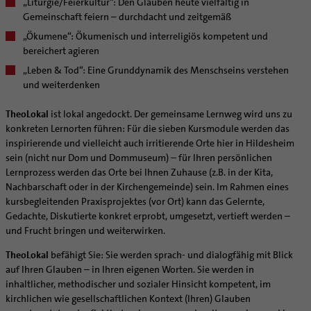
„Liturgie/Feierkultur“: Den Glauben heute vielfältig in
Coaching
Gemeinschaft feiern – durchdacht und zeitgemäß
Aufbrüche in der Kirche
„Ökumene“: Ökumenisch und interreligiös kompetent und
Ehrenamtliche
bereichert agieren
KirchenZeitung online
„Leben & Tod“: Eine Grunddynamik des Menschseins verstehen
Verwaltungsbeauftragte / Verwaltungsleitungen in
und weiterdenken
Pfarrgemeinden
TheoLokal
ist lokal angedockt. Der gemeinsame Lernweg wird uns zu
konkreten Lernorten führen: Für die sieben Kursmodule werden das
inspirierende und vielleicht auch irritierende Orte hier in Hildesheim
sein (nicht nur Dom und Dommuseum) – für Ihren persönlichen
Lernprozess werden das Orte bei Ihnen Zuhause (z.B. in der Kita,
Nachbarschaft oder in der Kirchengemeinde) sein. Im Rahmen eines
kursbegleitenden Praxisprojektes (vor Ort) kann das Gelernte,
Gedachte, Diskutierte konkret erprobt, umgesetzt, vertieft werden –
und Frucht bringen und weiterwirken.
TheoLokal
befähigt Sie: Sie werden sprach- und dialogfähig mit Blick
auf Ihren Glauben – in Ihren eigenen Worten. Sie werden in
inhaltlicher, methodischer und sozialer Hinsicht kompetent, im
kirchlichen wie gesellschaftlichen Kontext (Ihren) Glauben