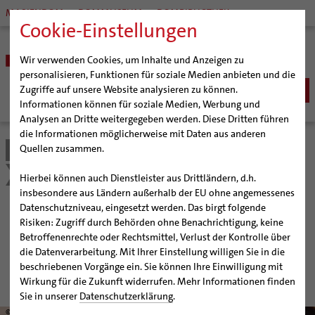
MARIENDOM
DOMMUSEUM
DOMBIBLIOTHEK
Cookie-Einstellungen
Wir verwenden Cookies, um Inhalte und Anzeigen zu
personalisieren, Funktionen für soziale Medien anbieten und die
Zugriffe auf unsere Website analysieren zu können.
Informationen können für soziale Medien, Werbung und
Analysen an Dritte weitergegeben werden. Diese Dritten führen
BISTUM
die Informationen möglicherweise mit Daten aus anderen
Quellen zusammen.
Bistum Hildesheim
Seelsorge
Seelsorgefelder
Bischöfe
SEELSORGE
Organisation
Bischof Dr. Heiner Wilmer SCJ
Glaubenswege
Glaubenskurse und mehr
TheoLokal
Katholisch werden
Hierbei können auch Dienstleister aus Drittländern, d.h.
Pfarrgemeinden
Weihbischof Dr. Martin Marahrens
Generalvikariat
insbesondere aus Ländern außerhalb der EU ohne angemessenes
Glaube leben
Wiedereintritt
Datenschutzniveau, eingesetzt werden. Das birgt folgende
Hildesheimer Dom
Bischof em. Norbert Trelle
Gremien
TheoLokal
Taufe
Erwachsenenkatechumenat
Glaubensveranstaltungen
Risiken: Zugriff durch Behörden ohne Benachrichtigung, keine
Wallfahrten | Pilgern
Weihbischof em. Bongartz
Diözesangericht
Virtueller Rundgang durch den Dom
Erstkommunion
Fragen zur Taufe
Betroffenenrechte oder Rechtsmittel, Verlust der Kontrolle über
Veranstaltungen
Weihbischof em. Schwerdtfeger
Gemeindegremien
Tausendjähriger Rosenstock
Termine Wallfahrten und Pilgern
die Datenverarbeitung. Mit Ihrer Einstellung willigen Sie in die
Ihr Zertifikatskurs im Bistum Hildesheim: Gemeinsam
Firmung
Erwachsenentaufe
beschriebenen Vorgänge ein. Sie können Ihre Einwilligung mit
Strategieprozess
Weihbischof em. Koitz
Die Hildesheimer Dommusik
Jakobswege im Bistum Hildesheim
den Glauben vertiefen und durchdenken
Hochzeit
Taufsymbole
Wirkung für die Zukunft widerrufen. Mehr Informationen finden
Jugend
Bischof em. Dr. Wüstenberg
Lebensende
Katholisch heiraten
Sie in unserer
Datenschutzerklärung
.
Geschichte des Bistums
Sedisvakanz
Newsletter für Ministrantinnen und Ministranten
© adobestock.com/Olexandr