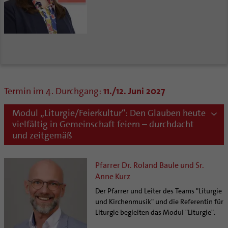
Termin im 4. Durchgang:
11./12. Juni 2027
Modul „Liturgie/Feierkultur“: Den Glauben heute
vielfältig in Gemeinschaft feiern – durchdacht
und zeitgemäß
Pfarrer Dr. Roland Baule und Sr.
Anne Kurz
Der Pfarrer und Leiter des Teams "Liturgie
und Kirchenmusik" und die Referentin für
Liturgie begleiten das Modul "Liturgie".