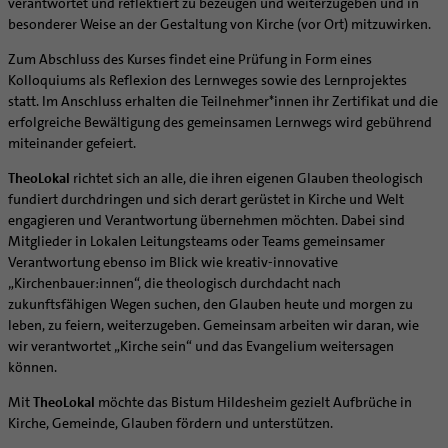
verantwortet und reflektiert zu bezeugen und weiterzugeben und in
besonderer Weise an der Gestaltung von Kirche (vor Ort) mitzuwirken.
Zum Abschluss des Kurses findet eine Prüfung in Form eines
Kolloquiums als Reflexion des Lernweges sowie des Lernprojektes
statt. Im Anschluss erhalten die Teilnehmer*innen ihr Zertifikat und die
erfolgreiche Bewältigung des gemeinsamen Lernwegs wird gebührend
miteinander gefeiert.
TheoLokal
richtet sich an alle, die ihren eigenen Glauben theologisch
fundiert durchdringen und sich derart gerüstet in Kirche und Welt
engagieren und Verantwortung übernehmen möchten. Dabei sind
Mitglieder in Lokalen Leitungsteams oder Teams gemeinsamer
Verantwortung ebenso im Blick wie kreativ-innovative
„Kirchenbauer:innen“, die theologisch durchdacht nach
zukunftsfähigen Wegen suchen, den Glauben heute und morgen zu
leben, zu feiern, weiterzugeben. Gemeinsam arbeiten wir daran, wie
wir verantwortet „Kirche sein“ und das Evangelium weitersagen
können.
Mit
TheoLokal
möchte das Bistum Hildesheim gezielt Aufbrüche in
Kirche, Gemeinde, Glauben fördern und unterstützen.