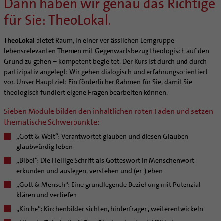
Dann haben wir genau das Richtige
Bischöfliche Stiftung Gemeinsam für das Leben
Materialien
Abenteuer Glaube
Freiwilligendienst
Katholische Akademie des Bistums Hildesheim
Hochschulpastoral
Projekte
Bolivienpartnerschaft
Bolivienpartnerschaft
für Sie: TheoLokal.
Unterstützung für Pfarreien und Einrichtungen
Aktuelles
Soziale Berufe in der Caritas
LÜCHTENHOF
Religionsunterricht
Bestände
Stärkung der Demokratie | Einsatz gegen Diskriminierung
Internationale Freiwilligendienste
Projektförderung
Bolivienkommission
Prävention
Altersvorsorge und Ruhestand
Familienbildungsstätten
Service
Buchreihen
Katholische Büros
Internationale Freiwilligendienste
Café Bolivia
Aktuelles
TheoLokal
bietet Raum, in einer verlässlichen Lerngruppe
Fortbildungen
Arbeitshilfen
Katholische Erwachsenenbildung
Stellenanzeigen
Gemeindeservice
lebensrelevanten Themen mit Gegenwartsbezug theologisch auf den
Schöpfungsgerecht 2035
Aus dem Bistum in die Welt
Beratung Direktpartnerschaften
Rückkehrenden-Engagement (ehemalige Freiwillige)
Stellenangebote
Bistumsatlas
Grund zu gehen – kompetent begleitet. Der Kurs ist durch und durch
Forschungsinstitut für Philosophie Hannover
Digitaler Lesesaal
Infobrief Weltkirche
Finanzielle Förderung der Bolivienpartnerschaft
Outgoing
Wir machen Kirche - schöpfungsgerecht
Liturgie und Kirchenmusik
Beruf und Familie
partizipativ angelegt: Wir gehen dialogisch und erfahrungsorientiert
Verein für Geschichte und Kunst im Bistum Hildesheim
missio-Regionalstelle
Ökologische Fonds
Incoming
Biologische Vielfalt
vor. Unser Hauptziel: Ein förderlicher Rahmen für Sie, damit Sie
Lokale Kirchenentwicklung
KODA
Dombibliothek Hildesheim
theologisch fundiert eigene Fragen bearbeiten können.
Politische Lobbyarbeit
Taizé-Fahrt Herbst 2026
Engagiert in der Gesellschaft
#diegruenegemeinde
Direktorium
Bundeskonferenz der kirchlichen Archive in Deutschland
Partnerschaftsvereinbarung
Energetisches Sanieren
Sieben Module bilden den inhaltlichen roten Faden und setzen
Internationale Freiwilligendienste
Mitarbeitervertretung
Bolivienpartnerschaft Bistum Trier
Fördermittel finden
thematische Schwerpunkte:
Netzwerk ChancenGleich
Institutionelles Schutzkonzept
Bolivienreise mit Bischof Heiner
Mobilität
„Gott & Welt“: Verantwortet glauben und diesen Glauben
Büchereien
Kirchlicher Anzeiger
glaubwürdig leben
Bolivientag 2026
Ökotheologie
Medienstelle
Kirchliches Arbeitsrecht
„Bibel“: Die Heilige Schrift als Gotteswort in Menschenwort
Schöpfungsspiritualität
Newsletter
Schematismus
erkunden und auslegen, verstehen und (er-)leben
Umweltbildung
Personalentwicklung
„Gott & Mensch“: Eine grundlegende Beziehung mit Potenzial
Zukunftsräume
klären und vertiefen
Unterstützungsangebot für Seelsorgende
Aktuelles
„Kirche“: Kirchenbilder sichten, hinterfragen, weiterentwickeln
Supervision
Veranstaltungen