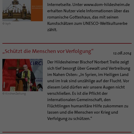
Internetseite. Unter www.dom-hildesheim.de
erhalten Nutzer viele Informationen über das
romanische Gotteshaus, das mit seinen
Kunstschätzen zum UNESCO-Weltkulturerbe
© bph
zählt.
„Schützt die Menschen vor Verfolgung“
12.08.2014
Der Hildesheimer Bischof Norbert Trelle zeigt
sich tief besorgt über Gewalt und Vertreibung
im Nahen Osten: „In Syrien, im Heiligen Land
und im Irak sind unzählige auf der Flucht. Vor
diesem Leid dürfen wir unsere Augen nicht
verschließen. Es ist die Pflicht der
© KirchenZeitung
internationalen Gemeinschaft, den
Flüchtlingen humanitäre Hilfe zukommen zu
lassen und die Menschen vor Krieg und
Verfolgung zu schützen.“