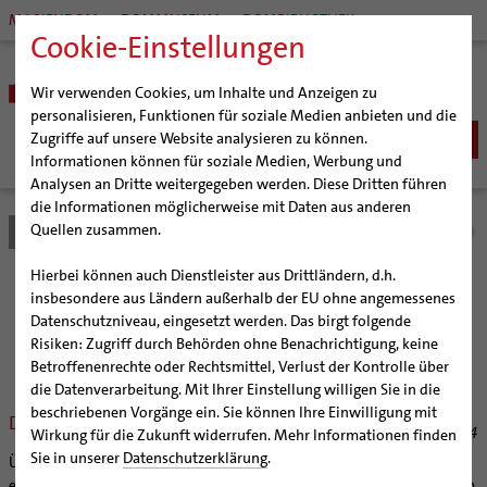
MARIENDOM
DOMMUSEUM
DOMBIBLIOTHEK
Cookie-Einstellungen
Wir verwenden Cookies, um Inhalte und Anzeigen zu
personalisieren, Funktionen für soziale Medien anbieten und die
Zugriffe auf unsere Website analysieren zu können.
Informationen können für soziale Medien, Werbung und
Analysen an Dritte weitergegeben werden. Diese Dritten führen
BISTUM
die Informationen möglicherweise mit Daten aus anderen
Quellen zusammen.
Bistum Hildesheim
Bistum
Nachrichten
Nachrichtenarchiv
Bischöfe
Organisation
Bischof Dr. Heiner Wilmer SCJ
Hierbei können auch Dienstleister aus Drittländern, d.h.
Pfarrgemeinden
Weihbischof Dr. Martin Marahrens
Generalvikariat
Nachrichtenarchiv
insbesondere aus Ländern außerhalb der EU ohne angemessenes
Datenschutzniveau, eingesetzt werden. Das birgt folgende
Hildesheimer Dom
Bischof em. Norbert Trelle
Gremien
Risiken: Zugriff durch Behörden ohne Benachrichtigung, keine
Wallfahrten | Pilgern
Weihbischof em. Bongartz
Diözesangericht
Virtueller Rundgang durch den Dom
der Bischöflichen Pressestelle Hildesheim (bph)
Betroffenenrechte oder Rechtsmittel, Verlust der Kontrolle über
Veranstaltungen
Weihbischof em. Schwerdtfeger
Gemeindegremien
Tausendjähriger Rosenstock
Termine Wallfahrten und Pilgern
die Datenverarbeitung. Mit Ihrer Einstellung willigen Sie in die
beschriebenen Vorgänge ein. Sie können Ihre Einwilligung mit
Strategieprozess
Weihbischof em. Koitz
Die Hildesheimer Dommusik
Jakobswege im Bistum Hildesheim
Der Dom, ein voller Erfolg
25.08.2014
Wirkung für die Zukunft widerrufen. Mehr Informationen finden
Jugend
Bischof em. Dr. Wüstenberg
Sie in unserer
Datenschutzerklärung
.
Über 1000 Menschen täglich haben den Hildesheimer Dom in den
Geschichte des Bistums
Sedisvakanz
Newsletter für Ministrantinnen und Ministranten
ersten zehn Tagen besichtigt. Nach der feierlichen Wiedereröffnung am