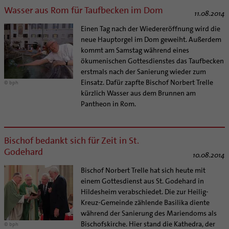
Wasser aus Rom für Taufbecken im Dom
11.08.2014
Einen Tag nach der Wiedereröffnung wird die
neue Hauptorgel im Dom geweiht. Außerdem
kommt am Samstag während eines
ökumenischen Gottesdienstes das Taufbecken
erstmals nach der Sanierung wieder zum
Einsatz. Dafür zapfte Bischof Norbert Trelle
© bph
kürzlich Wasser aus dem Brunnen am
Pantheon in Rom.
Bischof bedankt sich für Zeit in St.
Godehard
10.08.2014
Bischof Norbert Trelle hat sich heute mit
einem Gottesdienst aus St. Godehard in
Hildesheim verabschiedet. Die zur Heilig-
Kreuz-Gemeinde zählende Basilika diente
während der Sanierung des Mariendoms als
Bischofskirche. Hier stand die Kathedra, der
© bph