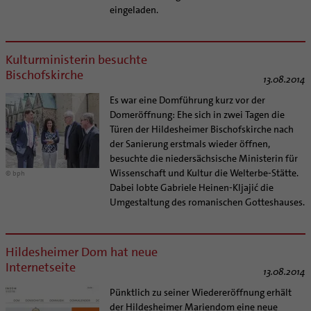
Supervision
eingeladen.
Ehe - Familie - Geschlechtergerechtigkeit
Veranstaltungen
Coaching
Kategoriale und Diakonale Seelsorge
Aufbrüche in der Kirche
Notfall
Kulturministerin besuchte
Ehrenamtliche
Polizei- und Feuerwehr
Bischofskirche
13.08.2014
KirchenZeitung online
Schule
Es war eine Domführung kurz vor der
Verwaltungsbeauftragte / Verwaltungsleitungen in
Gefängnisseelsorge
Domeröffnung: Ehe sich in zwei Tagen die
Pfarrgemeinden
Türen der Hildesheimer Bischofskirche nach
Segensorte
der Sanierung erstmals wieder öffnen,
besuchte die niedersächsische Ministerin für
Wissenschaft und Kultur die Welterbe-Stätte.
© bph
Dabei lobte Gabriele Heinen-Kljajić die
Umgestaltung des romanischen Gotteshauses.
Hildesheimer Dom hat neue
Internetseite
13.08.2014
Pünktlich zu seiner Wiedereröffnung erhält
der Hildesheimer Mariendom eine neue