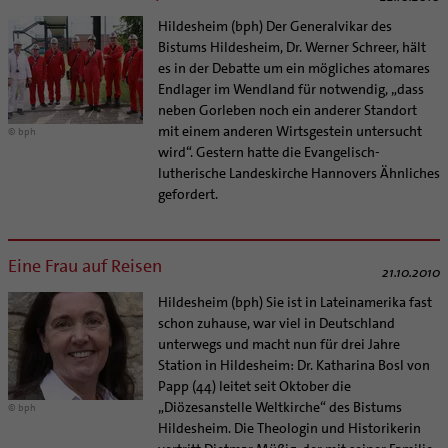
Hildesheim (bph) Der Generalvikar des
Bistums Hildesheim, Dr. Werner Schreer, hält
es in der Debatte um ein mögliches atomares
Endlager im Wendland für notwendig, „dass
neben Gorleben noch ein anderer Standort
mit einem anderen Wirtsgestein untersucht
© bph
wird“. Gestern hatte die Evangelisch-
lutherische Landeskirche Hannovers Ähnliches
gefordert.
Eine Frau auf Reisen
21.10.2010
Hildesheim (bph) Sie ist in Lateinamerika fast
schon zuhause, war viel in Deutschland
unterwegs und macht nun für drei Jahre
Station in Hildesheim: Dr. Katharina Bosl von
Papp (44) leitet seit Oktober die
„Diözesanstelle Weltkirche“ des Bistums
© bph
Hildesheim. Die Theologin und Historikerin