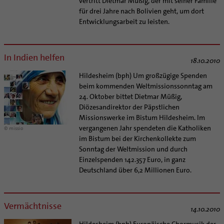
vertritt Dietmar Müßig, der mit seiner Familie
für drei Jahre nach Bolivien geht, um dort
Entwicklungsarbeit zu leisten.
In Indien helfen
18.10.2010
Hildesheim (bph) Um großzügige Spenden
beim kommenden Weltmissionssonntag am
24. Oktober bittet Dietmar Müßig,
Diözesandirektor der Päpstlichen
Missionswerke im Bistum Hildesheim. Im
vergangenen Jahr spendeten die Katholiken
© missio
im Bistum bei der Kirchenkollekte zum
Sonntag der Weltmission und durch
Einzelspenden 142.357 Euro, in ganz
Deutschland über 6,2 Millionen Euro.
Vermächtnisse
14.10.2010
Hildesheim (bph) Europäische Chormusik der