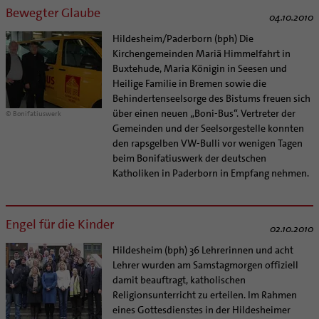
Bewegter Glaube
04.10.2010
Hildesheim/Paderborn (bph) Die
Kirchengemeinden Mariä Himmelfahrt in
Buxtehude, Maria Königin in Seesen und
Heilige Familie in Bremen sowie die
Behindertenseelsorge des Bistums freuen sich
über einen neuen „Boni-Bus“. Vertreter der
© Bonifatiuswerk
Gemeinden und der Seelsorgestelle konnten
den rapsgelben VW-Bulli vor wenigen Tagen
beim Bonifatiuswerk der deutschen
Katholiken in Paderborn in Empfang nehmen.
Engel für die Kinder
02.10.2010
Hildesheim (bph) 36 Lehrerinnen und acht
Lehrer wurden am Samstagmorgen offiziell
damit beauftragt, katholischen
Religionsunterricht zu erteilen. Im Rahmen
eines Gottesdienstes in der Hildesheimer