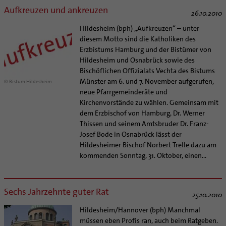
Supervision
Aufkreuzen und ankreuzen
Ehe - Familie - Geschlechtergerechtigkeit
Veranstaltungen
26.10.2010
Coaching
Kategoriale und Diakonale Seelsorge
Hildesheim (bph) „Aufkreuzen“ – unter
Aufbrüche in der Kirche
Notfall
diesem Motto sind die Katholiken des
Ehrenamtliche
Erzbistums Hamburg und der Bistümer von
Polizei- und Feuerwehr
KirchenZeitung online
Hildesheim und Osnabrück sowie des
Schule
Bischöflichen Offizialats Vechta des Bistums
Verwaltungsbeauftragte / Verwaltungsleitungen in
Gefängnisseelsorge
Münster am 6. und 7. November aufgerufen,
© Bistum Hildesheim
Pfarrgemeinden
neue Pfarrgemeinderäte und
Segensorte
Kirchenvorstände zu wählen. Gemeinsam mit
dem Erzbischof von Hamburg, Dr. Werner
Thissen und seinem Amtsbruder Dr. Franz-
Josef Bode in Osnabrück lässt der
Hildesheimer Bischof Norbert Trelle dazu am
kommenden Sonntag, 31. Oktober, einen...
Sechs Jahrzehnte guter Rat
25.10.2010
Hildesheim/Hannover (bph) Manchmal
müssen eben Profis ran, auch beim Ratgeben.