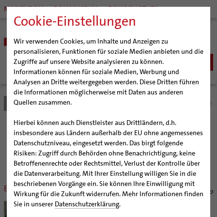
MARIENDOM
DOMMUSEUM
DOMBIBLIOTHEK
Cookie-Einstellungen
Wir verwenden Cookies, um Inhalte und Anzeigen zu
personalisieren, Funktionen für soziale Medien anbieten und die
Zugriffe auf unsere Website analysieren zu können.
Informationen können für soziale Medien, Werbung und
Analysen an Dritte weitergegeben werden. Diese Dritten führen
BISTUM
die Informationen möglicherweise mit Daten aus anderen
Quellen zusammen.
Bistum Hildesheim
Bistum
Nachrichten
Nachrichtenarchiv
Bischöfe
Organisation
Bischof Dr. Heiner Wilmer SCJ
Hierbei können auch Dienstleister aus Drittländern, d.h.
Pfarrgemeinden
Weihbischof Dr. Martin Marahrens
Generalvikariat
Nachrichtenarchiv
insbesondere aus Ländern außerhalb der EU ohne angemessenes
Datenschutzniveau, eingesetzt werden. Das birgt folgende
Hildesheimer Dom
Bischof em. Norbert Trelle
Gremien
Risiken: Zugriff durch Behörden ohne Benachrichtigung, keine
Wallfahrten | Pilgern
Weihbischof em. Bongartz
Diözesangericht
Virtueller Rundgang durch den Dom
der Bischöflichen Pressestelle Hildesheim (bph)
Betroffenenrechte oder Rechtsmittel, Verlust der Kontrolle über
Veranstaltungen
Weihbischof em. Schwerdtfeger
Gemeindegremien
Tausendjähriger Rosenstock
Termine Wallfahrten und Pilgern
die Datenverarbeitung. Mit Ihrer Einstellung willigen Sie in die
beschriebenen Vorgänge ein. Sie können Ihre Einwilligung mit
Strategieprozess
Weihbischof em. Koitz
Die Hildesheimer Dommusik
Jakobswege im Bistum Hildesheim
Bewährungsprobe des Glaubens
28.10.2010
Wirkung für die Zukunft widerrufen. Mehr Informationen finden
Jugend
Bischof em. Dr. Wüstenberg
Sie in unserer
Datenschutzerklärung
.
Hildesheim/Helmstedt (bph) Das Bistum
Geschichte des Bistums
Sedisvakanz
Newsletter für Ministrantinnen und Ministranten
Hildesheim legt seine Umweltpolitik in neue