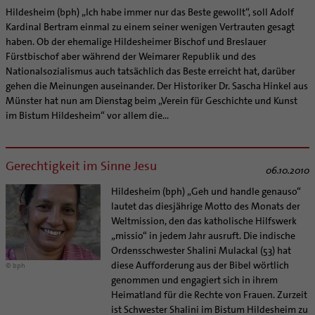
Hildesheim (bph) „Ich habe immer nur das Beste gewollt“, soll Adolf
Kardinal Bertram einmal zu einem seiner wenigen Vertrauten gesagt
haben. Ob der ehemalige Hildesheimer Bischof und Breslauer
Fürstbischof aber während der Weimarer Republik und des
Nationalsozialismus auch tatsächlich das Beste erreicht hat, darüber
gehen die Meinungen auseinander. Der Historiker Dr. Sascha Hinkel aus
Münster hat nun am Dienstag beim „Verein für Geschichte und Kunst
im Bistum Hildesheim“ vor allem die...
Gerechtigkeit im Sinne Jesu
06.10.2010
Hildesheim (bph) „Geh und handle genauso“
lautet das diesjährige Motto des Monats der
Weltmission, den das katholische Hilfswerk
„missio“ in jedem Jahr ausruft. Die indische
Ordensschwester Shalini Mulackal (53) hat
diese Aufforderung aus der Bibel wörtlich
© bph
genommen und engagiert sich in ihrem
Heimatland für die Rechte von Frauen. Zurzeit
ist Schwester Shalini im Bistum Hildesheim zu