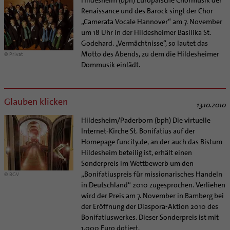
Renaissance und des Barock singt der Chor
„Camerata Vocale Hannover“ am 7. November
um 18 Uhr in der Hildesheimer Basilika St.
Godehard. „Vermächtnisse“, so lautet das
Motto des Abends, zu dem die Hildesheimer
© Privat
Dommusik einlädt.
Glauben klicken
13.10.2010
Hildesheim/Paderborn (bph) Die virtuelle
Internet-Kirche St. Bonifatius auf der
Homepage funcity.de, an der auch das Bistum
Hildesheim beteilig ist, erhält einen
Sonderpreis im Wettbewerb um den
„Bonifatiuspreis für missionarisches Handeln
© BGV
in Deutschland“ 2010 zugesprochen. Verliehen
wird der Preis am 7. November in Bamberg bei
der Eröffnung der Diaspora-Aktion 2010 des
Bonifatiuswerkes. Dieser Sonderpreis ist mit
1.000 Euro dotiert.