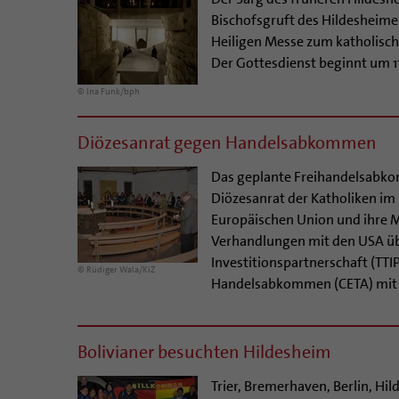
Bischofsgruft des Hildesheim
Heiligen Messe zum katholische
Der Gottesdienst beginnt um 1
© Ina Funk/bph
Diözesanrat gegen Handelsabkommen
Das geplante Freihandelsabk
Diözesanrat der Katholiken im 
Europäischen Union und ihre M
Verhandlungen mit den USA übe
Investitionspartnerschaft (TTI
© Rüdiger Wala/KiZ
Handelsabkommen (CETA) mit Ka
Bolivianer besuchten Hildesheim
Trier, Bremerhaven, Berlin, Hi