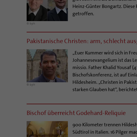
Heinz-Günter Bongartz. Diese 
getroffen.
© bph
Pakistanische Christen: arm, schlecht aus
„Euer Kummer wird sich in Fre
Johannesevangelium ist das Le
missio. Father Khalid Yousaf (4
Bischofskonferenz, ist auf Ein
Hildesheim. „Christen in Pakis
© bph
starken Glauben hat“, berichte
Bischof überreicht Godehard-Reliquie
900 Kilometer trennen Hildesh
Südtirol in Italien. 16 Pilger 