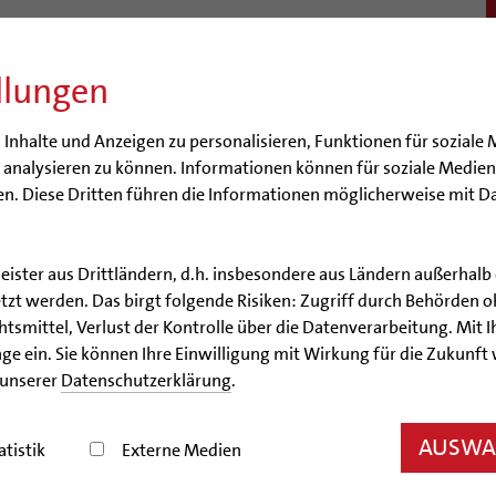
llungen
BISTUM
SEELSORGE
BERATUNG & HILFE
BILDUN
nhalte und Anzeigen zu personalisieren, Funktionen für soziale 
e analysieren zu können. Informationen können für soziale Medi
n. Diese Dritten führen die Informationen möglicherweise mit D
leister aus Drittländern, d.h. insbesondere aus Ländern außerha
Nachrichtenarchiv
zt werden. Das birgt folgende Risiken: Zugriff durch Behörden o
smittel, Verlust der Kontrolle über die Datenverarbeitung. Mit Ih
Nachrichtenarchiv
ge ein. Sie können Ihre Einwilligung mit Wirkung für die Zukunft
 unserer
Datenschutzerklärung
.
der Bischöflichen Pressestelle Hildesheim (bph)
AUSWAH
atistik
Externe Medien