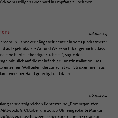
ück vom Heiligen Godehard in Empfang zu nehmen.
emens
08.10.2014
 Clemens in Hannover hängt seit heute ein 200 Quadratmeter
wird auf spektakuläre Art und Weise sichtbar gemacht, dass
d eine bunte, lebendige Kirche ist“, sagte der
ge mit Blick auf die mehrfarbige Kunstinstallation. Das
50 einzelnen Wollteilen, die zunächst von Strickerinnen aus
annovers per Hand gefertigt und dann...
06.10.2014
slang sehr erfolgreichen Konzertreihe „Domorganisten
am Mittwoch, 8. Oktober um 20:00 Uhr eingeplante Markus
zu Speyer, musste wegen einer kurzfristigen Erkrankung