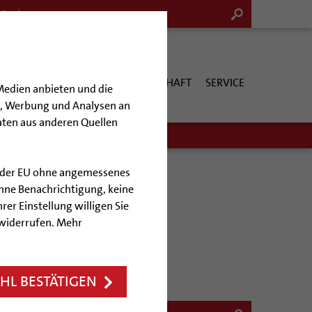
G & KULTUR
KIRCHE & GESELLSCHAFT
SERVICE
Medien anbieten und die
en, Werbung und Analysen an
aten aus anderen Quellen
lb der EU ohne angemessenes
hne Benachrichtigung, keine
rer Einstellung willigen Sie
 widerrufen. Mehr
L BESTÄTIGEN