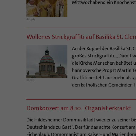
Mittwochabend ein Knochenst
© bph
Wollenes Strickgraffiti auf Basilika St. Cl
An der Kuppel der Basilika St.
großes Strickgraffiti. „Damit 
die Kirche Menschen behütet un
hannoversche Propst Martin Ten
Graffiti besteht aus mehr als 3
© pkh
den katholischen Gemeinden H
Domkonzert am 8.10.: Organist erkrankt
Die Hildesheimer Dommusik lädt wieder zu seiner bi
Deutschlands zu Gast“. Der für das achte Konzert 
Eichenlaub, Domorganist am Kaiser- und Mariendom 