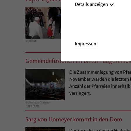
Details anzeigen
Er hat die Größe einer Hüpfbur
Hildesheimer Doms, die in Rom
„Gummi-Dom“ während einer Au
dient einem Freiluft-Theaterst
jährigen Bestehens von Bistum 
© privat
Impressum
Gemeindefusionen im Bistum abgeschlo
Die Zusammenlegung von Pfarr
November werden die letzten 
Anzahl der Pfarreien innerhalb
verringert.
© Andreas Greiner-
Napp/bph
Sarg von Homeyer kommt in den Dom
Der Sarg des früheren Hildeshe