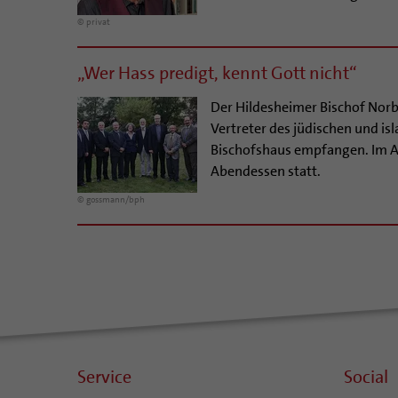
© privat
„Wer Hass predigt, kennt Gott nicht“
Der Hildesheimer Bischof Norb
Vertreter des jüdischen und is
Bischofshaus empfangen. Im 
Abendessen statt.
© gossmann/bph
Service
Social