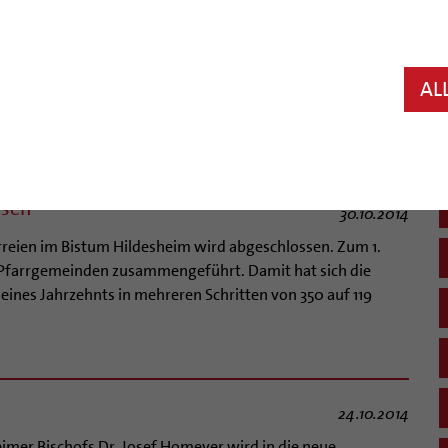
31.10.2014
g: Fünf Meter hoch ist eine aufblasbare Nachbildung des
 ihren großen Auftritt hatte. Papst Franziskus segnete den
dienz auf dem Petersplatz. Das Modell der Bischofskirche
AL
ück als Kulisse, das im kommenden Jahr anlässlich des 1200-
und Stadt Hildesheim zu sehen ist.
ssen
30.10.2014
eien im Bistum Hildesheim wird abgeschlossen. Zum 1.
Pfarrgemeinden zusammengeführt. Damit hat sich die
 eines Jahrzehnts in mehreren Schritten von 350 auf 119
24.10.2014
imer Bischofs Dr. Josef Homeyer wird in die neue