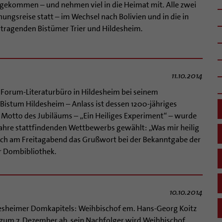
umgekommen – und nehmen viel in die Heimat mit. Alle zwei
ungsreise statt – im Wechsel nach Bolivien und in die in
 tragenden Bistümer Trier und Hildesheim.
11.10.2014
s Forum-Literaturbüro in Hildesheim bei seinem
istum Hildesheim – Anlass ist dessen 1200-jähriges
 Motto des Jubiläums – „Ein Heiliges Experiment“ – wurde
Jahre stattfindenden Wettbewerbs gewählt: „Was mir heilig
prach am Freitagabend das Grußwort bei der Bekanntgabe der
er Dombibliothek.
10.10.2014
desheimer Domkapitels: Weihbischof em. Hans-Georg Koitz
zum 7. Dezember ab, sein Nachfolger wird Weihbischof