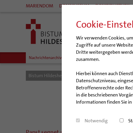
MARIENDOM
DOMMUSEUM
DOMBIBLIOTHEK
Cookie-Einste
Wir verwenden Cookies, um I
Zugriffe auf unsere Websit
Dritte weitergegeben werde
Nachrichtenarchiv
Audio/Podcasts
zusammen.
Hierbei können auch Dienst
Bistum Hildesheim
Bistum
Nachrichten
Datenschutzniveau, eingeset
Betroffenenrechte oder Recht
in die beschriebenen Vorgän
Informationen finden Sie in
Notwendig
St
Papst segnet aufblasbaren Dom