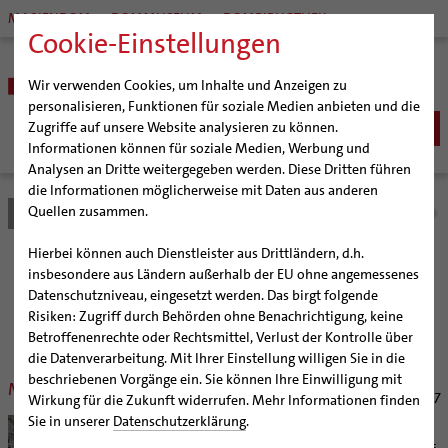
MARIENDOM
DOMMUSEUM
DOMBIBLIOTHEK
Cookie-Einstellungen
Wir verwenden Cookies, um Inhalte und Anzeigen zu
personalisieren, Funktionen für soziale Medien anbieten und die
Zugriffe auf unsere Website analysieren zu können.
Informationen können für soziale Medien, Werbung und
Analysen an Dritte weitergegeben werden. Diese Dritten führen
BISTUM
die Informationen möglicherweise mit Daten aus anderen
Quellen zusammen.
Bistum Hildesheim
Bistum
Nachrichten
Nachrichtenarchiv
Bischöfe
Organisation
Bischof Dr. Heiner Wilmer SCJ
Hierbei können auch Dienstleister aus Drittländern, d.h.
Pfarrgemeinden
Weihbischof Dr. Martin Marahrens
Generalvikariat
Nachrichtenarchiv
insbesondere aus Ländern außerhalb der EU ohne angemessenes
Datenschutzniveau, eingesetzt werden. Das birgt folgende
Hildesheimer Dom
Bischof em. Norbert Trelle
Gremien
Risiken: Zugriff durch Behörden ohne Benachrichtigung, keine
Wallfahrten | Pilgern
Weihbischof em. Bongartz
Diözesangericht
Virtueller Rundgang durch den Dom
der Bischöflichen Pressestelle Hildesheim (bph)
Betroffenenrechte oder Rechtsmittel, Verlust der Kontrolle über
Veranstaltungen
Weihbischof em. Schwerdtfeger
Gemeindegremien
Tausendjähriger Rosenstock
Termine Wallfahrten und Pilgern
die Datenverarbeitung. Mit Ihrer Einstellung willigen Sie in die
beschriebenen Vorgänge ein. Sie können Ihre Einwilligung mit
Strategieprozess
Weihbischof em. Koitz
Die Hildesheimer Dommusik
Jakobswege im Bistum Hildesheim
Mit dem ganzen Leben singen
30.09.2007
Wirkung für die Zukunft widerrufen. Mehr Informationen finden
Jugend
Bischof em. Dr. Wüstenberg
Sie in unserer
Datenschutzerklärung
.
Hildesheim (bph) Eindrucksvolles
Geschichte des Bistums
Sedisvakanz
Newsletter für Ministrantinnen und Ministranten
Klangerlebnis im Hildesheimer Dom: Mehr als