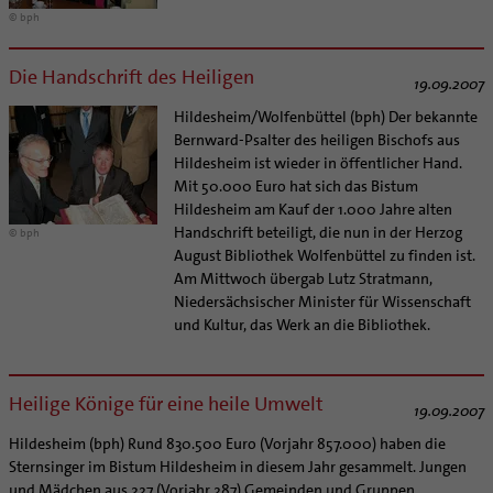
© bph
Die Handschrift des Heiligen
19.09.2007
Hildesheim/Wolfenbüttel (bph) Der bekannte
Bernward-Psalter des heiligen Bischofs aus
Hildesheim ist wieder in öffentlicher Hand.
Mit 50.000 Euro hat sich das Bistum
Hildesheim am Kauf der 1.000 Jahre alten
Handschrift beteiligt, die nun in der Herzog
© bph
August Bibliothek Wolfenbüttel zu finden ist.
Am Mittwoch übergab Lutz Stratmann,
Niedersächsischer Minister für Wissenschaft
und Kultur, das Werk an die Bibliothek.
Heilige Könige für eine heile Umwelt
19.09.2007
Hildesheim (bph) Rund 830.500 Euro (Vorjahr 857.000) haben die
Sternsinger im Bistum Hildesheim in diesem Jahr gesammelt. Jungen
und Mädchen aus 227 (Vorjahr 287) Gemeinden und Gruppen