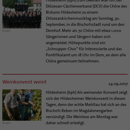
Supervision
Ehe - Familie - Geschlechtergerechtigkeit
Diözesan-Cäcilienverband (DCV) die Chöre des
Veranstaltungen
Coaching
Bistums Hildesheim zu einem
Kategoriale und Diakonale Seelsorge
Aufbrüche in der Kirche
Diözesankirchenmusiktag am Sonntag, 30.
Notfall
September, in die Bischofsstadt rund um den
Ehrenamtliche
Polizei- und Feuerwehr
Domhof. Mehr als 70 Chöre mit etwa 1.000
© bph
KirchenZeitung online
Sängerinnen und Sängern haben sich
Schule
Verwaltungsbeauftragte / Verwaltungsleitungen in
angemeldet. Höhepunkte sind ein
Gefängnisseelsorge
Pfarrgemeinden
„Schnupper-Chor“ für Interessierte und das
Segensorte
Pontifikalamt um 18 Uhr im Dom, an dem alle
Chöre gemeinsam teilnehmen.
Weinkonvent weint
24.09.2007
Hildesheim (bph) Als weinender Konvent zeigt
sich der Hildesheimer Weinkonvent in diesen
Tagen, denn der echte Mehltau hat sich an des
Bischofs Reben im Magdalenengarten
versündigt. Die Weinlese am Montag war
daher schnell erledigt.
© bph