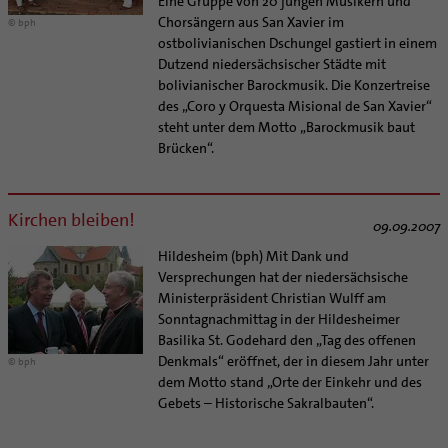
Eine Gruppe von 20 jungen Musikern und
Chorsängern aus San Xavier im
© bph
ostbolivianischen Dschungel gastiert in einem
Dutzend niedersächsischer Städte mit
bolivianischer Barockmusik. Die Konzertreise
des „Coro y Orquesta Misional de San Xavier“
steht unter dem Motto „Barockmusik baut
Brücken“.
Kirchen bleiben!
09.09.2007
Hildesheim (bph) Mit Dank und
Versprechungen hat der niedersächsische
Ministerpräsident Christian Wulff am
Sonntagnachmittag in der Hildesheimer
Basilika St. Godehard den „Tag des offenen
Denkmals“ eröffnet, der in diesem Jahr unter
© bph
dem Motto stand „Orte der Einkehr und des
Gebets – Historische Sakralbauten“.