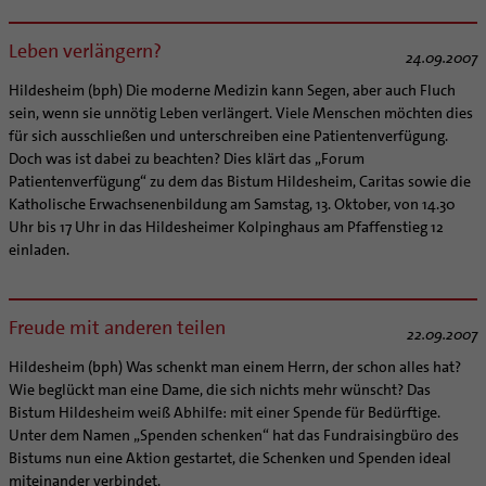
Leben verlängern?
24.09.2007
Hildesheim (bph) Die moderne Medizin kann Segen, aber auch Fluch
sein, wenn sie unnötig Leben verlängert. Viele Menschen möchten dies
für sich ausschließen und unterschreiben eine Patientenverfügung.
Doch was ist dabei zu beachten? Dies klärt das „Forum
Patientenverfügung“ zu dem das Bistum Hildesheim, Caritas sowie die
Katholische Erwachsenenbildung am Samstag, 13. Oktober, von 14.30
Uhr bis 17 Uhr in das Hildesheimer Kolpinghaus am Pfaffenstieg 12
einladen.
Freude mit anderen teilen
22.09.2007
Hildesheim (bph) Was schenkt man einem Herrn, der schon alles hat?
Wie beglückt man eine Dame, die sich nichts mehr wünscht? Das
Bistum Hildesheim weiß Abhilfe: mit einer Spende für Bedürftige.
Unter dem Namen „Spenden schenken“ hat das Fundraisingbüro des
Bistums nun eine Aktion gestartet, die Schenken und Spenden ideal
miteinander verbindet.