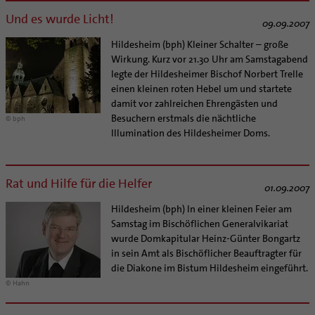
Und es wurde Licht!
09.09.2007
Hildesheim (bph) Kleiner Schalter – große
Wirkung. Kurz vor 21.30 Uhr am Samstagabend
legte der Hildesheimer Bischof Norbert Trelle
einen kleinen roten Hebel um und startete
damit vor zahlreichen Ehrengästen und
Besuchern erstmals die nächtliche
© bph
Illumination des Hildesheimer Doms.
Rat und Hilfe für die Helfer
01.09.2007
Hildesheim (bph) In einer kleinen Feier am
Samstag im Bischöflichen Generalvikariat
wurde Domkapitular Heinz-Günter Bongartz
in sein Amt als Bischöflicher Beauftragter für
die Diakone im Bistum Hildesheim eingeführt.
© Hahn