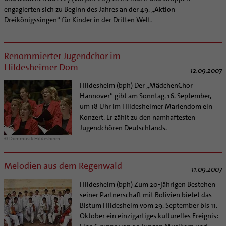
engagierten sich zu Beginn des Jahres an der 49. „Aktion
Dreikönigssingen“ für Kinder in der Dritten Welt.
Renommierter Jugendchor im
Hildesheimer Dom
12.09.2007
Hildesheim (bph) Der „MädchenChor
Hannover“ gibt am Sonntag, 16. September,
um 18 Uhr im Hildesheimer Mariendom ein
Konzert. Er zählt zu den namhaftesten
Jugendchören Deutschlands.
© Dommusik Hildesheim
Melodien aus dem Regenwald
11.09.2007
Hildesheim (bph) Zum 20-jährigen Bestehen
seiner Partnerschaft mit Bolivien bietet das
Bistum Hildesheim vom 29. September bis 11.
Oktober ein einzigartiges kulturelles Ereignis: