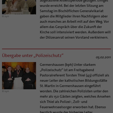
abgelaufene Arbeitsperiode gezogen. Einiges
wurde erreicht. Bei der letzten Sitzung am
Samstag im Bischöflichen Generalvikariat
gaben die Mitglieder ihren Nachfolgern aber
© bph
auch manches an Arbeit mit auf den Weg. Vor
allem das Gespräch über die Zukunft der
Kirche soll intensiviert werden. Außerdem will
der Diözesanrat seinen Vorstand verkleinern.
Übergabe unter „Polizeischutz“
05.02.2011
Germershausen (bph) Unter starkem
„Polizeischutz“ ist am Freitagabend
Pastoralreferent Torsten Thiel (43) offiziell als
neuer Leiter der katholischen Bildungsstätte
St. Martin in Germershausen eingeführt
worden. Die zahlreichen Polizisten unter den
© bph
mehr als 150 Gästen zeigten, welches Ansehen
sich Thiel als Polizei-, Zoll- und
Feuerwehrseelsorger erworben hat. Ebenso
herzlich wurde der bisherige Leiter,