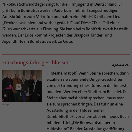
Supervision
Nikolaus Schwerdtfeger singt für die Firmjugend in Deutschland. Er
Ehe - Familie - Geschlechtergerechtigkeit
Veranstaltungen
Coaching
griff beim Bonifatiuswerk in Paderborn mit fünf sangesfreudigen
Kategoriale und Diakonale Seelsorge
Amtsbrüdern zum Mikrofon und nahm eine Mini-CD mit dem Lied
Aufbrüche in der Kirche
„Denken, was niemand vorher gedacht“ auf. Diese CD ist Teil einer
Notfall
Ehrenamtliche
Glückwunschkarte zur Firmung. Sie kann beim Bonifatiuswerk bestellt
Polizei- und Feuerwehr
KirchenZeitung online
werden. Der Erlös kommt Projekten der Diaspora-Kinder- und -
Schule
Jugendhilfe im Bonifatiuswerk zu Gute.
Verwaltungsbeauftragte / Verwaltungsleitungen in
Gefängnisseelsorge
Pfarrgemeinden
Segensorte
Forschungslücke geschlossen
23.02.2011
Hildesheim (bph) Wenn Steine sprechen, dann
erzählen sie spannende Dinge. Geschichten
von der Gründung eines Doms an der Innerste
und dem Werden einer Stadt zum Beispiel. Da
Steine aber meist nicht sprechen, muss man
sie zum sprechen bringen. Das tut nun eine
© bph
Ausstellung in der Hildesheimer
Dombibliothek, vor allem aber ein neues Buch
mit dem Titel „Die Bernwardsmauer in
Hildesheim“. Bei der Ausstellungseröffnung