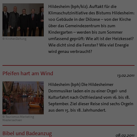
Hildesheim (bph/kiz). Auftakt für die
Klimaschutzinitiative des Bistums Hildesheim:
100 Gebäude in der Diözese – von der Kirche
über das Gemeindezentrum bis zum
Kindergarten – werden bis zum Sommer
umfassend geprüft: Wie alt ist der Heizkessel?
© KirchenZeitung
Wie dicht sind die Fenster? Wie viel Energie
wird genau verbraucht?
Pfeifen hart am Wind
13.02.2011
Hildesheim (bph) Die Hildesheimer
Dommusiker laden ein zu einer Orgel- und
Kulturfahrt nach Ostfriesland vom 16. bis 18.
September. Ziel dieser Reise sind sechs Orgeln
aus dem 15. bis 18. Jahrhundert.
© Tourismus Marketing
Niedersachsen
Bibel und Badeanzug
08.02.2011