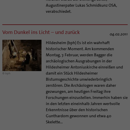
Augustinerpater Lukas Schmidkunz OSA,
verabschiedet.
Vom Dunkel ins Licht – und zurück
04.02.2011
Hildesheim (bph) Es ist ein wahrhaft
historischer Moment. Am kommenden
Montag, 7. Februar, werden Bagger die
archäologischen Ausgrabungen in der
Hildesheimer Antoniuskirche einreißen und
damit ein Stück Hildesheimer
© bph
Bistumsgeschichte unwiederbringlich
zerstören. Die Archäologen waren daher
gezwungen, am heutigen Freitag ihre
Forschungen einzustellen. Immerhin haben sie
in den letzten eineinhalb Jahren wertvolle
Erkenntnisse über den historischen
Gunthardom gewonnen und etwa 40
Skelette...