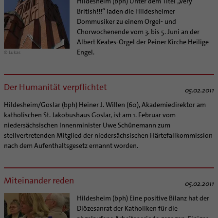
Hildesheim (bph) Unter dem Titel „Very
British!!!“ laden die Hildesheimer
Dommusiker zu einem Orgel- und
Chorwochenende vom 3. bis 5. Juni an der
Albert Keates-Orgel der Peiner Kirche Heilige
Engel.
© Lukas
Der Humanität verpflichtet
05.02.2011
Hildesheim/Goslar (bph) Heiner J. Willen (60), Akademiedirektor am
katholischen St. Jakobushaus Goslar, ist am 1. Februar vom
niedersächsischen Innenminister Uwe Schünemann zum
stellvertretenden Mitglied der niedersächsischen Härtefallkommission
nach dem Aufenthaltsgesetz ernannt worden.
Miteinander reden
05.02.2011
Hildesheim (bph) Eine positive Bilanz hat der
Diözesanrat der Katholiken für die