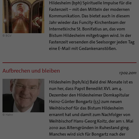
Hildesheim (bph) Spirituelle Impulse für die
Fastenzeit – mit den Mitteln der modernen
Kommunikation. Das bietet auch in diesem
Jahr wieder das Funcity-Kirchenteam der
Internetkirche St. Bonifatius an, das vom
Bistum Hildesheim mitgetragen wird. In der
© BGV
Fastenzeit versenden die Seelsorger jeden Tag
eine E-Mail mit Gedankenanstößen.
Aufbrechen und bleiben
17.02.2011
Hildesheim (bph/kiz) Bald drei Monate ist es
nun her, dass Papst Benedikt XVI. am 4.
Dezember den Hildesheimer Domkapitular
Heinz-Günter Bongartz (55) zum neuen
Weihbischof für das Bistum Hildesheim
ernannt hat und damit zum Nachfolger von
© Hahn
Weihbischof Hans-Georg Koitz, der am 1. Mai
2010 aus Altersgründen in Ruhestand ging.
Manches wird sich für Bongartz nach der