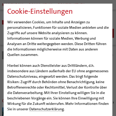
MARIENDOM
DOMMUSEUM
DOMBIBLIOTHEK
Cookie-Einstellungen
Wir verwenden Cookies, um Inhalte und Anzeigen zu
personalisieren, Funktionen für soziale Medien anbieten und die
Zugriffe auf unsere Website analysieren zu können.
Informationen können für soziale Medien, Werbung und
Analysen an Dritte weitergegeben werden. Diese Dritten führen
BISTUM
die Informationen möglicherweise mit Daten aus anderen
Quellen zusammen.
Bistum Hildesheim
Bistum
Nachrichten
Nachrichtenarchiv
Bischöfe
Organisation
Bischof Dr. Heiner Wilmer SCJ
Hierbei können auch Dienstleister aus Drittländern, d.h.
Pfarrgemeinden
Weihbischof Dr. Martin Marahrens
Generalvikariat
Nachrichtenarchiv
insbesondere aus Ländern außerhalb der EU ohne angemessenes
Datenschutzniveau, eingesetzt werden. Das birgt folgende
Hildesheimer Dom
Bischof em. Norbert Trelle
Gremien
Risiken: Zugriff durch Behörden ohne Benachrichtigung, keine
Wallfahrten | Pilgern
Weihbischof em. Bongartz
Diözesangericht
Virtueller Rundgang durch den Dom
der Bischöflichen Pressestelle Hildesheim (bph)
Betroffenenrechte oder Rechtsmittel, Verlust der Kontrolle über
Veranstaltungen
Weihbischof em. Schwerdtfeger
Gemeindegremien
Tausendjähriger Rosenstock
Termine Wallfahrten und Pilgern
die Datenverarbeitung. Mit Ihrer Einstellung willigen Sie in die
beschriebenen Vorgänge ein. Sie können Ihre Einwilligung mit
Strategieprozess
Weihbischof em. Koitz
Die Hildesheimer Dommusik
Jakobswege im Bistum Hildesheim
Glauben und Begegnung
28.02.2011
Wirkung für die Zukunft widerrufen. Mehr Informationen finden
Jugend
Bischof em. Dr. Wüstenberg
Sie in unserer
Datenschutzerklärung
.
Hildesheim (bph) Den eigenen Glauben leben
Geschichte des Bistums
Sedisvakanz
Newsletter für Ministrantinnen und Ministranten
und Gleichaltrigen begegnen: Für Jugendliche