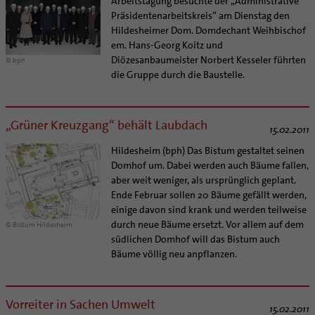
Arbeitstagung besuchte der „Administrative
Präsidentenarbeitskreis“ am Dienstag den
Hildesheimer Dom. Domdechant Weihbischof
em. Hans-Georg Koitz und
Diözesanbaumeister Norbert Kesseler führten
© bph
die Gruppe durch die Baustelle.
„Grüner Kreuzgang“ behält Laubdach
15.02.2011
Hildesheim (bph) Das Bistum gestaltet seinen
Domhof um. Dabei werden auch Bäume fallen,
aber weit weniger, als ursprünglich geplant.
Ende Februar sollen 20 Bäume gefällt werden,
einige davon sind krank und werden teilweise
durch neue Bäume ersetzt. Vor allem auf dem
© Bistum Hildesheim
südlichen Domhof will das Bistum auch
Bäume völlig neu anpflanzen.
Vorreiter in Sachen Umwelt
15.02.2011