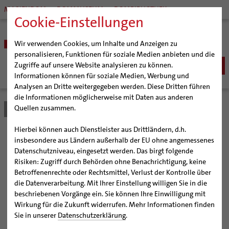
MARIENDOM
DOMMUSEUM
DOMBIBLIOTHEK
Cookie-Einstellungen
Wir verwenden Cookies, um Inhalte und Anzeigen zu
personalisieren, Funktionen für soziale Medien anbieten und die
Zugriffe auf unsere Website analysieren zu können.
Informationen können für soziale Medien, Werbung und
Analysen an Dritte weitergegeben werden. Diese Dritten führen
BISTUM
die Informationen möglicherweise mit Daten aus anderen
Quellen zusammen.
Bistum Hildesheim
Bistum
Nachrichten
Artikel
Bischöfe
Organisation
Bischof Dr. Heiner Wilmer SCJ
Hierbei können auch Dienstleister aus Drittländern, d.h.
Pfarrgemeinden
Weihbischof Dr. Martin Marahrens
Generalvikariat
Bischof Wilmer sendet am
insbesondere aus Ländern außerhalb der EU ohne angemessenes
Datenschutzniveau, eingesetzt werden. Das birgt folgende
Hildesheimer Dom
Bischof em. Norbert Trelle
Gremien
Sonntag Freiwillige nach
Risiken: Zugriff durch Behörden ohne Benachrichtigung, keine
Wallfahrten | Pilgern
Weihbischof em. Bongartz
Diözesangericht
Virtueller Rundgang durch den Dom
Betroffenenrechte oder Rechtsmittel, Verlust der Kontrolle über
Bolivien aus
Veranstaltungen
Weihbischof em. Schwerdtfeger
Gemeindegremien
Tausendjähriger Rosenstock
Termine Wallfahrten und Pilgern
die Datenverarbeitung. Mit Ihrer Einstellung willigen Sie in die
beschriebenen Vorgänge ein. Sie können Ihre Einwilligung mit
Strategieprozess
Weihbischof em. Koitz
Die Hildesheimer Dommusik
Jakobswege im Bistum Hildesheim
Wirkung für die Zukunft widerrufen. Mehr Informationen finden
Gottesdienst im Dom gehört zum Programm des
Jugend
Bischof em. Dr. Wüstenberg
Sie in unserer
Datenschutzerklärung
.
Jubiläums 30 Jahre internationale Freiwilligendienste
Geschichte des Bistums
Sedisvakanz
Newsletter für Ministrantinnen und Ministranten