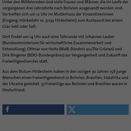
Supervision
Unter den Mitfeiernden sind viele Frauen und Männer, die im Laufe der
Ehe - Familie - Geschlechtergerechtigkeit
Veranstaltungen
vergangenen drei Jahrzehnte nach Bolivien ausgesandt worden sind.
Coaching
Sie treffen sich um 12 Uhr im Mutterhaus der Vinzentinerinnen
Kategoriale und Diakonale Seelsorge
Aufbrüche in der Kirche
(Eingang: Hückedahl 10, 31134 Hildesheim) zum Austausch bei einem
Notfall
Ehrenamtliche
Glas Sekt oder Saft.
Polizei- und Feuerwehr
KirchenZeitung online
Dort findet um 14 Uhr auch eine Talkrunde mit Johannes Lauber
Schule
Verwaltungsbeauftragte / Verwaltungsleitungen in
(Bundesministerium für wirtschaftliche Zusammenarbeit und
Gefängnisseelsorge
Pfarrgemeinden
Entwicklung), Ottmar von Holtz (MdB, Bündnis 90/Die Grünen) und
Dirk Bingener (BDKJ-Bundespräses) zur Vergangenheit und Zukunft des
Segensorte
Freiwilligendienstes statt.
Aus dem Bistum Hildesheim haben in den vorigen 30 Jahren 158 junge
Menschen einen Freiwilligendienst in Bolivien, Brasilien, Südafrika und
der Ukraine geleistet. 37 Freiwillige aus Bolivien und Brasilien waren in
Deutschland.