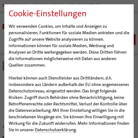
MARIENDOM
DOMMUSEUM
DOMBIBLIOTHEK
Cookie-Einstellungen
Wir verwenden Cookies, um Inhalte und Anzeigen zu
personalisieren, Funktionen für soziale Medien anbieten und die
Zugriffe auf unsere Website analysieren zu können.
Informationen können für soziale Medien, Werbung und
Analysen an Dritte weitergegeben werden. Diese Dritten führen
BISTUM
die Informationen möglicherweise mit Daten aus anderen
Quellen zusammen.
Bistum Hildesheim
Bistum
Nachrichten
Artikel
Bischöfe
Organisation
Bischof Dr. Heiner Wilmer SCJ
Hierbei können auch Dienstleister aus Drittländern, d.h.
Pfarrgemeinden
Weihbischof Dr. Martin Marahrens
Generalvikariat
"Mitten im Leben"
insbesondere aus Ländern außerhalb der EU ohne angemessenes
Datenschutzniveau, eingesetzt werden. Das birgt folgende
Hildesheimer Dom
Bischof em. Norbert Trelle
Gremien
Risiken: Zugriff durch Behörden ohne Benachrichtigung, keine
Wallfahrten | Pilgern
Weihbischof em. Bongartz
Diözesangericht
Virtueller Rundgang durch den Dom
Vinzentinerinnen feiern 100. Geburtstag des
Betroffenenrechte oder Rechtsmittel, Verlust der Kontrolle über
Bernwardshof in Hildesheim-Himmelsthür
Veranstaltungen
Weihbischof em. Schwerdtfeger
Gemeindegremien
Tausendjähriger Rosenstock
Termine Wallfahrten und Pilgern
die Datenverarbeitung. Mit Ihrer Einstellung willigen Sie in die
beschriebenen Vorgänge ein. Sie können Ihre Einwilligung mit
Strategieprozess
Weihbischof em. Koitz
Die Hildesheimer Dommusik
Jakobswege im Bistum Hildesheim
Wirkung für die Zukunft widerrufen. Mehr Informationen finden
17.05.2004
Jugend
Bischof em. Dr. Wüstenberg
Sie in unserer
Datenschutzerklärung
.
Geschichte des Bistums
Sedisvakanz
Newsletter für Ministrantinnen und Ministranten
Hildesheim-Himmelsthür (bph) Mit einer Ausstellung und einem "Tag