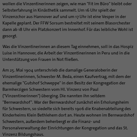
Caritas
Beratungsstellen
Angebote
wollen die Vinzentinerinnen zeigen, wie man "Fit im Büro" bleibt oder
Bistumsarchiv
Schulpastoral
Lebensende
Katholisch heiraten
Weltkirche
Bischöfliche Stiftung Gemeinsam für das Leben
Selbsterfahrung in Kinästhetik sammelt. Um 16 Uhr spielt der
Materialien
Abenteuer Glaube
Katholische Akademie des Bistums Hildesheim
Hochschulpastoral
Projekte
Spiritualität
Hirtenwort: Ehe & Familie
Patientenverfügung
Bolivienpartnerschaft
Bolivienpartnerschaft
Vinzenzchor aus Hannover auf und um 17 Uhr ist eine Vesper in der
Unterstützung für Pfarreien und Einrichtungen
Aktuelles
LÜCHTENHOF
Religionsunterricht
Bestände
Stärkung der Demokratie | Einsatz gegen Diskriminierung
Kapelle geplant. Der FFW Sorsum bestreitet mit seinem Blasorchester
Seelsorgefelder
Wissenswertes zur Hochzeit
Wo ist der richtige Platz zum Sterben?
Exerzitien
Internationale Freiwilligendienste
Projektförderung
Bolivienkommission
Prävention
Altersvorsorge und Ruhestand
dann ab 18 Uhr ein Platzkonzert im Innenhof. Für das leibliche Wohl ist
Familienbildungsstätten
Service
Buchreihen
Begleitung und Vernetzung
Ideen für die Hochzeitsfeier
Hospiz-Seelsorge
Kontemplation
Frauen
Katholische Büros
Internationale Freiwilligendienste
Café Bolivia
Aktuelles
gesorgt.
Fortbildungen
Arbeitshilfen
Katholische Erwachsenenbildung
Stellenanzeigen
Gemeindeservice
Berufe in der Kirche
Trausprüche aus der Bibel
Auszeit
Männer
Team
Schöpfungsgerecht 2035
Aus dem Bistum in die Welt
Beratung Direktpartnerschaften
Rückkehrenden-Engagement (ehemalige Freiwillige)
Stellenangebote
Bistumsatlas
Was die Vinzentinerinnen an diesem Tag einnehmen, soll in das Hospiz
Forschungsinstitut für Philosophie Hannover
Digitaler Lesesaal
Orden | Gemeinschaften
Hochzeits-Symbole
Geistliche Begleitung
Queersensible Seelsorge
Newsletter
Raum für Vielfalt
Infobrief Weltkirche
Finanzielle Förderung der Bolivienpartnerschaft
Outgoing
Wir machen Kirche - schöpfungsgerecht
Luise in Hannover, die Arbeit der Vinzentinerinnen in Peru und in die
Liturgie und Kirchenmusik
Beruf und Familie
Verein für Geschichte und Kunst im Bistum Hildesheim
Lebens- und Glaubensorte
City- und Passanten
Weitere Infos
Diakone
Frauenorden
missio-Regionalstelle
Ökologische Fonds
Incoming
Biologische Vielfalt
Unterstützung von Frauen in Not fließen.
Lokale Kirchenentwicklung
KODA
Dombibliothek Hildesheim
Spirituelle Teambegleitung
Arbeitnehmer
Gemeindereferent:in
Männerorden
Politische Lobbyarbeit
Taizé-Fahrt Herbst 2026
Engagiert in der Gesellschaft
Am 25. Mai 1904 unterschrieb die damalige Generaloberin der
#diegruenegemeinde
Direktorium
Bundeskonferenz der kirchlichen Archive in Deutschland
Unterstützungsangebote für Seelsorgende
Altenheim | Senioren
Pastorale:r Mitarbeiter:in
Geistliche Gemeinschaften
Partnerschaftsvereinbarung
Energetisches Sanieren
Vinzentinerinnen, Schwester M. Beda, einen Kaufvertrag, mit dem der
Internationale Freiwilligendienste
Mitarbeitervertretung
ehemalige "Gutshof Schweppe" in den Besitz der Kongregation der
Menschen mit Behinderung
Pastoralreferent:in
Ritterorden
Bolivienpartnerschaft Bistum Trier
Fördermittel finden
Netzwerk ChancenGleich
Institutionelles Schutzkonzept
Barmherzigen Schwestern vom Hl. Vinzenz von Paul
Muttersprachen
Priester
Ordo virginum
Bolivienreise mit Bischof Heiner
Mobilität
("Vinzentinerinnen") überging. Die nannten ihn seitdem
Büchereien
Kirchlicher Anzeiger
Hospiz
Kirchenmusiker:in
Bolivientag 2026
Ökotheologie
"Bernwardshof". War der Bernwardshof zunächst ein Erholungsheim
Medienstelle
Kirchliches Arbeitsrecht
für Schwestern, so siedelte sich bereits 1906 die Knabenabteilung des
Internet- und Telefon
Religionslehrer:in
Schöpfungsspiritualität
Newsletter
Schematismus
Kinderheims Klein Bethlehem dort an. Heute wohnen im Bernwardshof
Krankenhaus
Freiwilligendienst
Umweltbildung
Schwestern, außerdem beherbergt er die Finanz- und
Personalentwicklung
Künstler
Soziale Berufe in der Caritas
Zukunftsräume
Personalverwaltung der Einrichtungen der Kongregation und das St.
Unterstützungsangebot für Seelsorgende
Vinzenz Bildungshaus.
Glaubenswege
Aktuelles