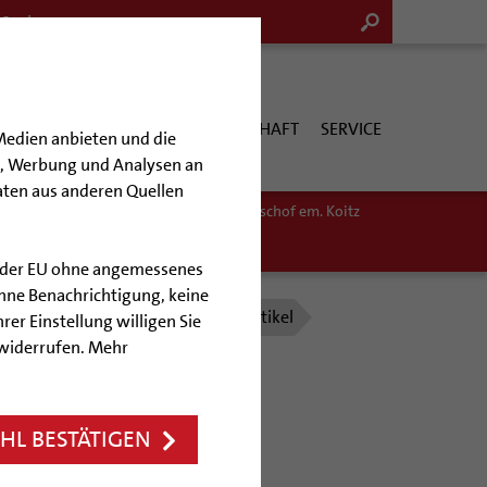
G & KULTUR
KIRCHE & GESELLSCHAFT
SERVICE
Medien anbieten und die
en, Werbung und Analysen an
aten aus anderen Quellen
ihbischof em. Schwerdtfeger
Weihbischof em. Koitz
lb der EU ohne angemessenes
hne Benachrichtigung, keine
le
Ereignisse im Rückblick
Artikel
rer Einstellung willigen Sie
 widerrufen. Mehr
ng
L BESTÄTIGEN
eschlossen