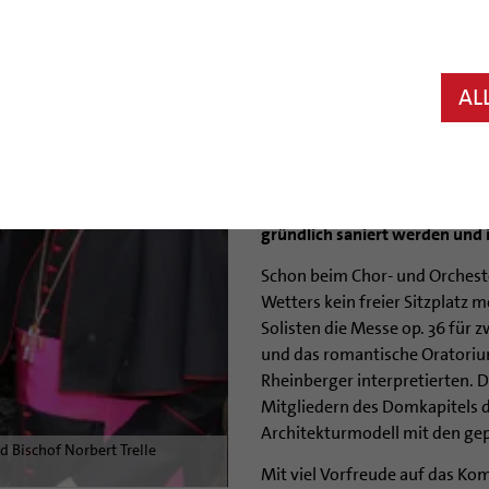
10.01.2010
Hildesheim (bph) Es war ein W
AL
letzte Gottesdienst, ein letz
am Samstag und Sonntag das 
Doms miterlebt und wurden Z
Georg Koitz und Bischof Norbe
symbolisch verschlossen. In d
gründlich saniert werden und is
Schon beim Chor- und Orchest
Wetters kein freier Sitzplatz
Solisten die Messe op. 36 für
und das romantische Oratoriu
Rheinberger interpretierten. 
Mitgliedern des Domkapitels d
Architekturmodell mit den g
 Bischof Norbert Trelle
Mit viel Vorfreude auf das K