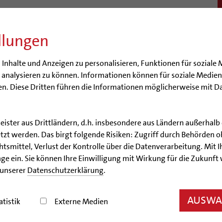
llungen
BISTUM
SEELSORGE
BERATUNG & HILFE
BILDUN
nhalte und Anzeigen zu personalisieren, Funktionen für soziale 
e analysieren zu können. Informationen können für soziale Medi
n. Diese Dritten führen die Informationen möglicherweise mit D
Marahrens
Bischof em. Norbert Trelle
Weihbischof em. Bongartz
We
 Antworten zur Sedisvakanz
leister aus Drittländern, d.h. insbesondere aus Ländern außerha
zt werden. Das birgt folgende Risiken: Zugriff durch Behörden o
hof em. Norbert Trelle
75. Geburtstag von Bischof Norbert Trel
smittel, Verlust der Kontrolle über die Datenverarbeitung. Mit Ih
ge ein. Sie können Ihre Einwilligung mit Wirkung für die Zukunft
 unserer
Datenschutzerklärung
.
locken, Gebete und Gesa
AUSWAH
atistik
Externe Medien
mer Dom wurde am Sonntag mit großem Programm g