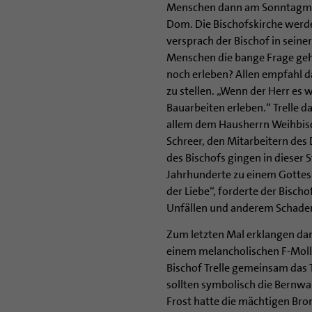
Menschen dann am Sonntagmorg
Dom. Die Bischofskirche werde
versprach der Bischof in seine
Menschen die bange Frage geh
noch erleben? Allen empfahl 
zu stellen. „Wenn der Herr es w
Bauarbeiten erleben.“ Trelle 
allem dem Hausherrn Weihbisc
Schreer, den Mitarbeitern de
des Bischofs gingen in dieser 
Jahrhunderte zu einem Gottes
der Liebe“, forderte der Bisch
Unfällen und anderem Schade
Zum letzten Mal erklangen da
einem melancholischen F-Moll
Bischof Trelle gemeinsam das 
sollten symbolisch die Bernw
Frost hatte die mächtigen Bron