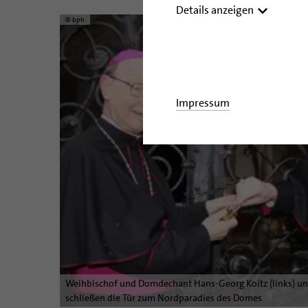
Details anzeigen
© bph
Impressum
Weihbischof und Domdechant Hans-Georg Koitz (links) und
schließen die Tür zum Nordparadies des Domes