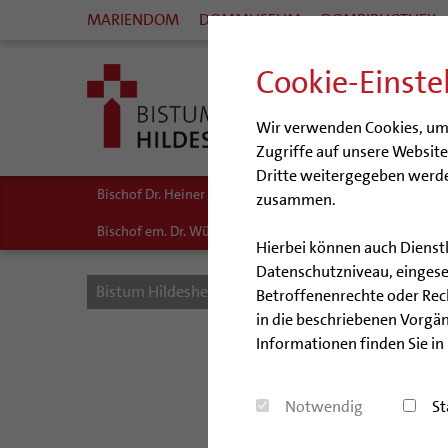
MARIENDOM
DOMMUSEUM
DOMBIBLIOTHEK
Cookie-Einste
Wir verwenden Cookies, um I
Zugriffe auf unsere Websit
Dritte weitergegeben werde
Bischof Dr. Heiner Wilmer SCJ
Weihbischof Dr. Martin 
zusammen.
Bischof em. Dr. Wüstenberg
Sedisvakanz
Fragen und
Hierbei können auch Dienst
Datenschutzniveau, eingeset
Bistum Hildesheim
Bistum
Bischöfe
Bisc
Betroffenenrechte oder Recht
in die beschriebenen Vorgän
Informationen finden Sie in
G
Notwendig
St
Hildeshei