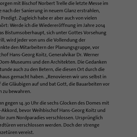
en mit Bischof Norbert Trelle die letzte Messe im
 nach der Sanierung in neuem Glanz erstrahlen,
r Predigt. Zugleich habe er aber auch von vielen
ört: Werde ich die Wiedereröffnung im Jahre 2014
das Bistumsoberhaupt, sich unter Gottes Vorsehung
ill, wird jeder von uns die Vollendung der
dankte den Mitarbeitern der Planungsgruppe, vor
hof Hans-Georg Koitz, Generalvikar Dr. Werner
s Dom-Museums und den Architekten. Die Gedanken
Stunde auch zu den Betern, die diesen Ort durch die
haus gemacht haben. „Renovieren wir uns selbst in
of die Gläubigen auf und bat Gott, die Bauarbeiten vor
n zu bewahren.
nn gegen 14.30 Uhr die sechs Glocken des Domes mit
-Akkord, bevor Weihbischof Hans-Georg Koitz und
Tor zum Nordparadies verschlossen. Ursprünglich
ardtüren verschlossen werden. Doch der strenge
zetüren vereist.