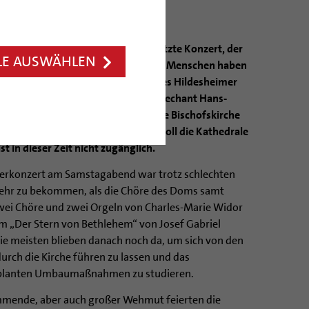
ochenende der letzten Male: Das letzte Konzert, der
LE AUSWÄHLEN
tes Glockenläuten. Jeweils rund 1.000 Menschen haben
große Programm zur Schließung des Hildesheimer
eugen, wie Weihbischof und Domdechant Hans-
rt Trelle am Sonntagnachmittag die Bischofskirche
en kommenden viereinhalb Jahren soll die Kathedrale
t in dieser Zeit nicht zugänglich.
erkonzert am Samstagabend war trotz schlechten
 mehr zu bekommen, als die Chöre des Doms samt
 zwei Chöre und zwei Orgeln von Charles-Marie Widor
m „Der Stern von Bethlehem“ von Josef Gabriel
Die meisten blieben danach noch da, um sich von den
urch die Kirche führen zu lassen und das
eplanten Umbaumaßnahmen zu studieren.
ommende, aber auch großer Wehmut feierten die