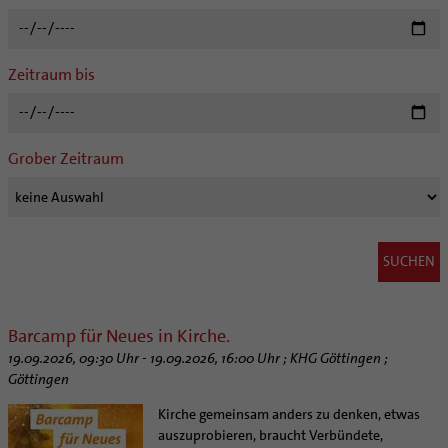
Kategoriale und Diakonale Seelsorge
Aufbrüche in der Kirche
Notfall
Ehrenamtliche
Polizei- und Feuerwehr
KirchenZeitung online
Zeitraum bis
Schule
Verwaltungsbeauftragte / Verwaltungsleitungen in
Gefängnisseelsorge
Pfarrgemeinden
Segensorte
Materialien
Grober Zeitraum
Aktuelles
Altersvorsorge und Ruhestand
Arbeitshilfen
Bistumsatlas
Beruf und Familie
KODA
Barcamp für Neues in Kirche.
Direktorium
19.09.2026, 09:30 Uhr - 19.09.2026, 16:00 Uhr ; KHG Göttingen ;
Göttingen
Mitarbeitervertretung
Institutionelles Schutzkonzept
Kirche gemeinsam anders zu denken, etwas
auszuprobieren, braucht Verbündete,
Kirchlicher Anzeiger