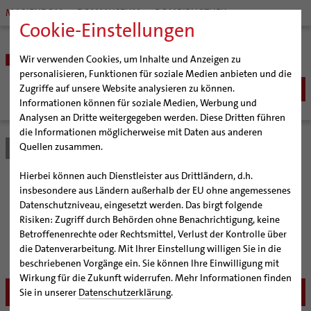
MARIENDOM
DOMMUSEUM
DOMBIBLIOTHEK
Cookie-Einstellungen
Wir verwenden Cookies, um Inhalte und Anzeigen zu
personalisieren, Funktionen für soziale Medien anbieten und die
Zugriffe auf unsere Website analysieren zu können.
Informationen können für soziale Medien, Werbung und
Analysen an Dritte weitergegeben werden. Diese Dritten führen
BISTUM
die Informationen möglicherweise mit Daten aus anderen
Quellen zusammen.
Bistum Hildesheim
Service
Angebote
Fortbildungen
Bischöfe
SEELSORGE
Organisation
Bischof Dr. Heiner Wilmer SCJ
Katholisch werden
Hierbei können auch Dienstleister aus Drittländern, d.h.
BERATUNG & HILFE
Pfarrgemeinden
Weihbischof Dr. Martin Marahrens
Generalvikariat
Fortbildungen
insbesondere aus Ländern außerhalb der EU ohne angemessenes
Glaube leben
Wiedereintritt
Ehe-, Familien-, und Lebensberatung (EFL)
Datenschutzniveau, eingesetzt werden. Das birgt folgende
BILDUNG & KULTUR
Hildesheimer Dom
Bischof em. Norbert Trelle
Gremien
Taufe
Erwachsenenkatechumenat
Glaubensveranstaltungen
Risiken: Zugriff durch Behörden ohne Benachrichtigung, keine
Schwangerenberatung
Wallfahrten | Pilgern
Weihbischof em. Bongartz
Diözesangericht
Virtueller Rundgang durch den Dom
Informieren Sie sich über die aktuellen
Schulen | Hochschulen
KIRCHE & GESELLSCHAFT
Erstkommunion
Fragen zur Taufe
Betroffenenrechte oder Rechtsmittel, Verlust der Kontrolle über
Prävention und Hilfe bei sexualisierter Gewalt
Beratungsstellen
Fortbildungsangebote des Bistums Hildesheim
Veranstaltungen
Weihbischof em. Schwerdtfeger
Gemeindegremien
Tausendjähriger Rosenstock
Termine Wallfahrten und Pilgern
Dommuseum
Katholische Schulen im Bistum
die Datenverarbeitung. Mit Ihrer Einstellung willigen Sie in die
Firmung
Erwachsenentaufe
Ökumene
SERVICE
Schuldnerberatung
beschriebenen Vorgänge ein. Sie können Ihre Einwilligung mit
Strategieprozess
Weihbischof em. Koitz
Die Hildesheimer Dommusik
Jakobswege im Bistum Hildesheim
Dombibliothek
Veranstaltungen
Hochzeit
Taufsymbole
Interreligiöser Dialog
Wirkung für die Zukunft widerrufen. Mehr Informationen finden
Caritas
Beratungsstellen
Angebote
Jugend
Bischof em. Dr. Wüstenberg
Bistumsarchiv
Schulpastoral
Lebensende
Katholisch heiraten
Sie in unserer
Datenschutzerklärung
.
Weltkirche
Bischöfliche Stiftung Gemeinsam für das Leben
Abenteuer Glaube
Geschichte des Bistums
Sedisvakanz
Newsletter für Ministrantinnen und Ministranten
Katholische Akademie des Bistums Hildesheim
Hochschulpastoral
Projekte