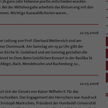
n 76 ganz oder teilweise positiv entschieden wurden.
 Bei der Mittelvergabe arbeitete das Bistum eng mit den
mmen. Wichtige Auswahlkriterien waren...
22.05.2006
r Leitung von Prof. Eberhard Metternich sind am
imer Dommusik. Am Samstag um 19.30 Uhr gibt der
er Kirche St. Godehard und am Sonntag gestalten die
st im Dom.Beim Geistlichen Konzert in der Basilika St.
Allegri, Bach, Mendelssohn und Buchenberg zu...
22.05.2006
t sich der Einsatz von Kaiser Wilhelm II. für das
umschreiben. Das Engagement des Herrschers war Ausdruck
 Christoph Markschies, Präsident der Humboldt-Universität