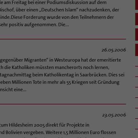
le am Freitag bei einer Podiumsdiskussion auf dem
Bischof, über einen „Deutschen Islam“ nachzudenken, der
rbinde.Diese Forderung wurde von den Teilnehmern der
sehr positiv aufgenommen. Die...
26.05.2006
g gegenüber Migranten“ in Westeuropa hat der emeritierte
ch die Katholiken müssten mancherorts noch lernen,
tagnachmittag beim Katholikentag in Saarbrücken. Dies sei
ieben Millionen Tote in mehr als 55 Kriegen seit Gründung
sicht eine...
23.05.2006
tum Hildesheim 2005 direkt für Projekte in
 Bolivien vergeben. Weitere 1,5 Millionen Euro flossen