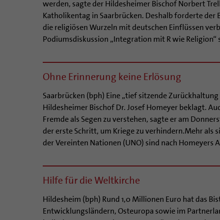
werden, sagte der Hildesheimer Bischof Norbert Trel
Katholikentag in Saarbrücken. Deshalb forderte der 
die religiösen Wurzeln mit deutschen Einflüssen ve
Podiumsdiskussion „Integration mit R wie Religion“ 
Ohne Erinnerung keine Erlösung
Saarbrücken (bph) Eine „tief sitzende Zurückhaltun
Hildesheimer Bischof Dr. Josef Homeyer beklagt. Au
Fremde als Segen zu verstehen, sagte er am Donners
der erste Schritt, um Kriege zu verhindern.Mehr als s
der Vereinten Nationen (UNO) sind nach Homeyers An
Hilfe für die Weltkirche
Hildesheim (bph) Rund 1,0 Millionen Euro hat das Bis
Entwicklungsländern, Osteuropa sowie im Partnerland