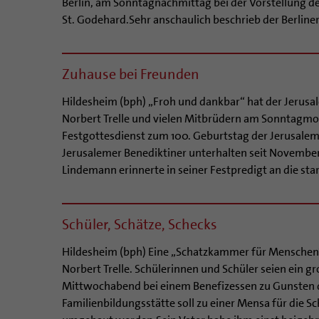
Berlin, am Sonntagnachmittag bei der Vorstellung der
St. Godehard.Sehr anschaulich beschrieb der Berliner 
Zuhause bei Freunden
Hildesheim (bph) „Froh und dankbar“ hat der Jerus
Norbert Trelle und vielen Mitbrüdern am Sonntagmor
Festgottesdienst zum 100. Geburtstag der Jerusaleme
Jerusalemer Benediktiner unterhalten seit November
Lindemann erinnerte in seiner Festpredigt an die st
Schüler, Schätze, Schecks
Hildesheim (bph) Eine „Schatzkammer für Menschen“ 
Norbert Trelle. Schülerinnen und Schüler seien ein gr
Mittwochabend bei einem Benefizessen zu Gunsten 
Familienbildungsstätte soll zu einer Mensa für die