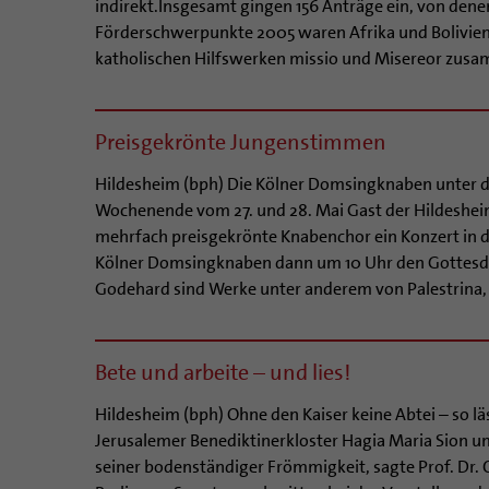
indirekt.Insgesamt gingen 156 Anträge ein, von dene
Förderschwerpunkte 2005 waren Afrika und Bolivien.
katholischen Hilfswerken missio und Misereor zusa
Preisgekrönte Jungenstimmen
Hildesheim (bph) Die Kölner Domsingknaben unter de
Wochenende vom 27. und 28. Mai Gast der Hildeshe
mehrfach preisgekrönte Knabenchor ein Konzert in d
Kölner Domsingknaben dann um 10 Uhr den Gottesdien
Godehard sind Werke unter anderem von Palestrina, 
Bete und arbeite – und lies!
Hildesheim (bph) Ohne den Kaiser keine Abtei – so läss
Jerusalemer Benediktinerkloster Hagia Maria Sion 
seiner bodenständiger Frömmigkeit, sagte Prof. Dr.