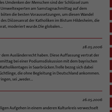
ales Umdenken der Menschen sind der Schlüssel zum
ich Umweltexperten am Samstagnachmittag auf dem
n böten die besten Voraussetzungen, um diesen Wandel
 des Diözesanrat der Katholiken im Bistum Hildesheim, die
rat, moderiert wurde.Die globalen...
28.05.2006
 dem Ausländerrecht haben. Diese Auffassung vertrat der
hmittag bei einer Podiumsdiskussion mit dem bayrischen
atholikentages in Saarbrücken.Trelle bezog sich dabei
lüchtlinge, die ohne Begleitung in Deutschland ankommen.
ingen, sei „weder...
26.05.2006
lligen Aufgehen in einem anderen Kulturkreis verwechselt