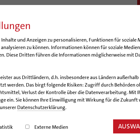
llungen
BISTUM
SEELSORGE
BERATUNG & HILFE
BILDUN
nhalte und Anzeigen zu personalisieren, Funktionen für soziale 
e analysieren zu können. Informationen können für soziale Medi
n. Diese Dritten führen die Informationen möglicherweise mit D
leister aus Drittländern, d.h. insbesondere aus Ländern außerha
Nachrichtenarchiv
zt werden. Das birgt folgende Risiken: Zugriff durch Behörden o
smittel, Verlust der Kontrolle über die Datenverarbeitung. Mit Ih
Nachrichtenarchiv
ge ein. Sie können Ihre Einwilligung mit Wirkung für die Zukunft
 unserer
Datenschutzerklärung
.
der Bischöflichen Pressestelle Hildesheim (bph)
AUSWAH
atistik
Externe Medien