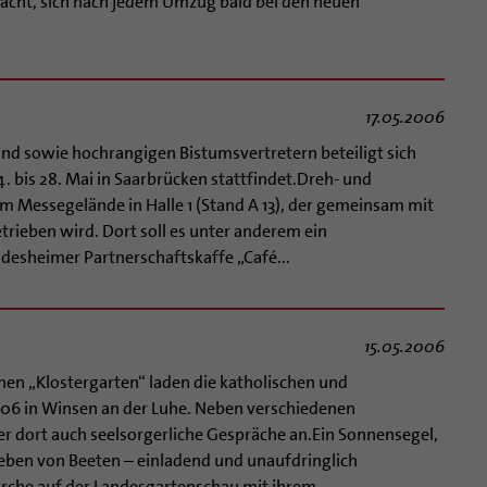
acht, sich nach jedem Umzug bald bei den neuen
17.05.2006
nd sowie hochrangigen Bistumsvertretern beteiligt sich
 bis 28. Mai in Saarbrücken stattfindet.Dreh- und
em Messegelände in Halle 1 (Stand A 13), der gemeinsam mit
ieben wird. Dort soll es unter anderem ein
desheimer Partnerschaftskaffe „Café...
15.05.2006
en „Klostergarten“ laden die katholischen und
006 in Winsen an der Luhe. Neben verschiedenen
r dort auch seelsorgerliche Gespräche an.Ein Sonnensegel,
geben von Beeten – einladend und unaufdringlich
irche auf der Landesgartenschau mit ihrem...