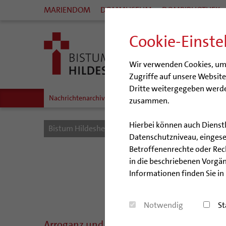
MARIENDOM
DOMMUSEUM
DOMBIBLIOTHEK
Cookie-Einste
Wir verwenden Cookies, um I
Zugriffe auf unsere Websit
Dritte weitergegeben werde
Nachrichtenarchiv
Audio/Podcasts
zusammen.
Hierbei können auch Dienst
Bistum Hildesheim
Bistum
Nachrichten
Datenschutzniveau, eingeset
Betroffenenrechte oder Recht
in die beschriebenen Vorgän
Informationen finden Sie in
Notwendig
St
Arroganz und Ansehen