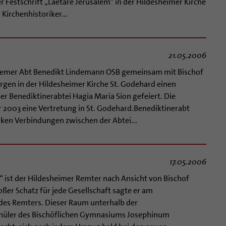
 Festschrift „Laetare Jerusalem“ in der Hildesheimer Kirche
Kirchenhistoriker...
21.05.2006
alemer Abt Benedikt Lindemann OSB gemeinsam mit Bischof
gen in der Hildesheimer Kirche St. Godehard einen
r Benediktinerabtei Hagia Maria Sion gefeiert. Die
 2003 eine Vertretung in St. Godehard.Benediktinerabt
arken Verbindungen zwischen der Abtei...
17.05.2006
ist der Hildesheimer Remter nach Ansicht von Bischof
oßer Schatz für jede Gesellschaft sagte er am
des Remters. Dieser Raum unterhalb der
 Schüler des Bischöflichen Gymnasiums Josephinum