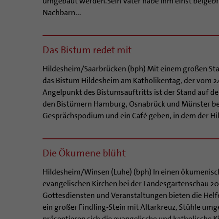
umgebaut werden.Sein Vater habe ihm einst beigebr
Nachbarn...
Das Bistum redet mit
Hildesheim/Saarbrücken (bph) Mit einem großen Sta
das Bistum Hildesheim am Katholikentag, der vom 24.
Angelpunkt des Bistumsauftritts ist der Stand auf d
den Bistümern Hamburg, Osnabrück und Münster betr
Gesprächspodium und ein Café geben, in dem der Hil
Die Ökumene blüht
Hildesheim/Winsen (Luhe) (bph) In einen ökumenisch
evangelischen Kirchen bei der Landesgartenschau 2
Gottesdiensten und Veranstaltungen bieten die Helfe
ein großer Findling-Stein mit Altarkreuz, Stühle um
präsentieren sich die evangelische und katholische K