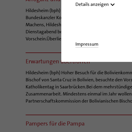
Details anzeigen
Hildesheim (bph) Er war ein strenger Vorgesetzter, un
Bundeskanzler Konrad Adenauer und der Bundestag l
Machens, Hildesheimer Bischof von 1934 bis 1956, w
Dienstagabend bei einem Vortrag in der Dombibliot
Vorschein.Überliefert ist der Ausspruch des damalige
Impressum
Erwartungen übertroffen
Hildesheim (bph) Hoher Besuch für die Bolivienkommi
Bischof von Santa Cruz in Bolivien, besuchte den 
Katholikentag in Saarbrücken.Bei dem mehrstündigen
Zusammenarbeit. Mindestens einmal im Jahr wollen 
Partnerschaftskommission der Bolivianischen Bischo
Pampers für die Pampa