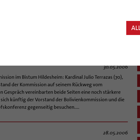
31.05.2006
beliebt und arrogant. Aber als er starb, kondolierte
egte eine Schweigeminute ein – Dr. Joseph Godehard
ar ein widersprüchlicher Mensch. Gabriele Vogt brachte am
AL
hek die verschiedenen Facetten dieses Mannes zum
n Generalvikars, der nach dem Tode...
30.05.2006
ssion im Bistum Hildesheim: Kardinal Julio Terrazas (70),
Vorstand der Kommission auf seinem Rückweg vom
 Gespräch vereinbarten beide Seiten eine noch stärkere
sich künftig der Vorstand der Bolivienkommission und die
fskonferenz gegenseitig besuchen....
28.05.2006