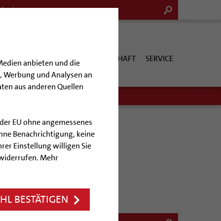
G & KULTUR
KIRCHE & GESELLSCHAFT
SERVICE
Medien anbieten und die
en, Werbung und Analysen an
aten aus anderen Quellen
lb der EU ohne angemessenes
hne Benachrichtigung, keine
rer Einstellung willigen Sie
 widerrufen. Mehr
L BESTÄTIGEN